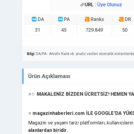
URL :
Üye Olunuz
DA
PA
Ranks
DR
31
45
729.849
50
Bilgi:
DA/PA - Ahrefs Rank vb. analiz verileri otomatik sistemlerde
Ürün Açıklaması
⭐✨
MAKALENİZ BİZDEN ÜCRETSİZ! HEMEN YA
⭐
magazinhaberleri.com İLE GOOGLE’DA YÜ
Magazin ve yaşam tarzı platformları, kullanıcıların
alanlardan biridir.