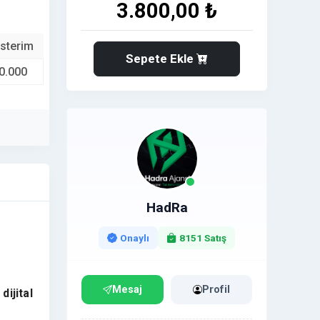
3.800,00 ₺
sterim
Sepete Ekle
0.000
HadRa
Onaylı
8151 Satış
Mesaj
Profil
dijital