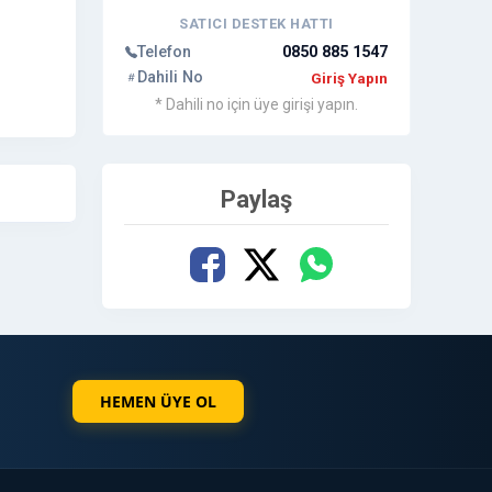
SATICI DESTEK HATTI
Telefon
0850 885 1547
Dahili No
Giriş Yapın
üksek
* Dahili no için üye girişi yapın.
a
Paylaş
HEMEN ÜYE OL