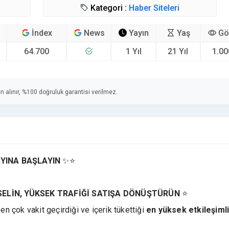
Kategori :
Haber Siteleri
İndex
News
Yayın
Yaş
Gö
64.700
1 Yıl
21 Yıl
1.00
n alınır, %100 doğruluk garantisi verilmez.
YINA BAŞLAYIN
✨⭐
KSELİN, YÜKSEK TRAFİĞİ SATIŞA DÖNÜŞTÜRÜN
⭐
 en çok vakit geçirdiği ve içerik tükettiği
en yüksek etkileşimli 