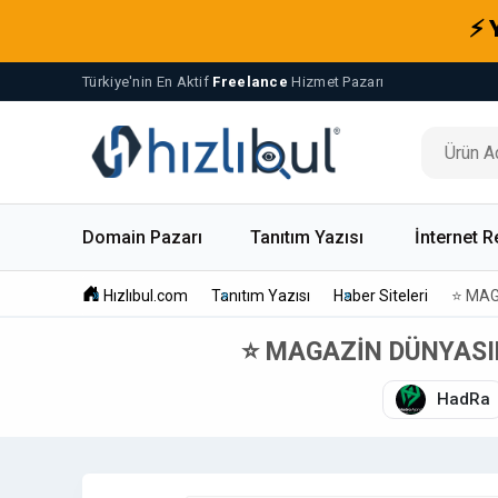
⚡ 
Türkiye'nin En Aktif
Freelance
Hizmet Pazarı
Domain Pazarı
Tanıtım Yazısı
İnternet R
Hızlıbul.com
Tanıtım Yazısı
Haber Siteleri
⭐ MAG
⭐ MAGAZİN DÜNYASIN
HadRa