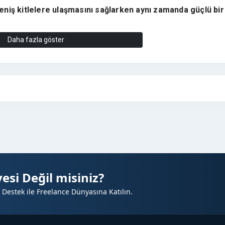
eniş kitlelere ulaşmasını sağlarken aynı zamanda güçlü bir
nhaberleri.com
, geniş kullanıcı kitlesi sayesinde markaların
y
Daha fazla göster
ayın platformudur.
rın
Google sıralamalarını desteklerken aynı zamanda satış
 satışlarınızı artırmak için güçlü bir tanıtım fırsatı!
TANITIM YAYINI?
⭐
ajı
pısı
im
esi Değil misiniz?
 Destek ile Freelance Dünyasına Katılın.