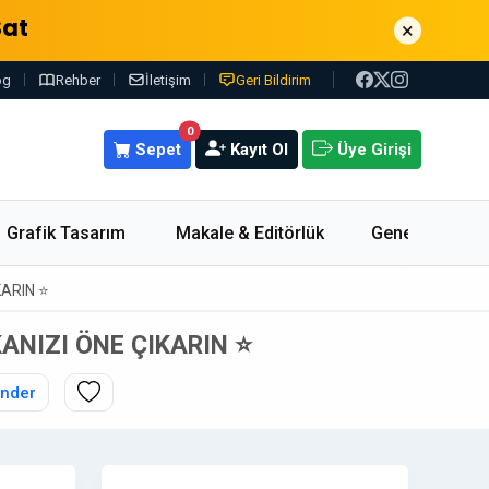
Sat
×
og
Rehber
İletişim
Geri Bildirim
0
Sepet
Kayıt Ol
Üye Girişi
Grafik Tasarım
Makale & Editörlük
Genel
KARIN ⭐
ANIZI ÖNE ÇIKARIN ⭐
nder