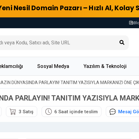
Yeni Nesil Domain Pazarı – Hızlı Al, Kolay 
Bl
eklamcılığı
Sosyal Medya
Yazılım & Teknoloji
AZİN DÜNYASINDA PARLAYIN! TANITIM YAZISIYLA MARKANIZI ÖNE ÇI
DA PARLAYIN! TANITIM YAZISIYLA MARK
3 Satış
6 Saat içinde teslim
Mesaj Gö