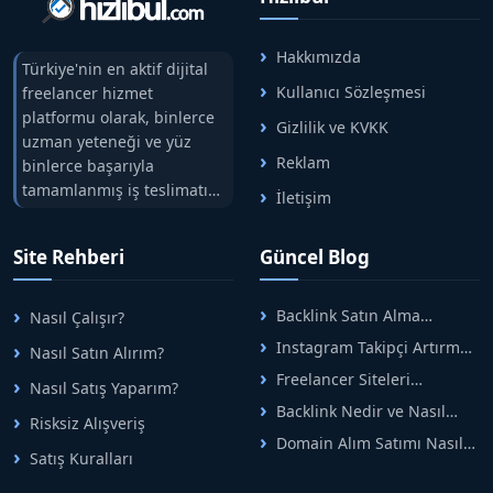
Hakkımızda
Türkiye'nin en aktif dijital
Kullanıcı Sözleşmesi
freelancer hizmet
platformu olarak, binlerce
Gizlilik ve KVKK
uzman yeteneği ve yüz
Reklam
binlerce başarıyla
tamamlanmış iş teslimatını
İletişim
tek çatıda buluşturuyoruz.
Hızlıbul, alıcı ve satıcı
Site Rehberi
Güncel Blog
arasındaki süreci risksiz
alışveriş sistemi ile koruyan
ticaretin güvenli
Backlink Satın Alma
Nasıl Çalışır?
adreslerinden birisidir.
Rehberi: Güvenli SEO İçin
Instagram Takipçi Artırma
Nasıl Satın Alırım?
Doğru Adımlar
Yöntemleri: Organik Büyüme
Freelancer Siteleri
Nasıl Satış Yaparım?
Rehberi
Arasında Doğru Seçim Nasıl
Backlink Nedir ve Nasıl
Yapılır
Risksiz Alışveriş
Alınır? Etkili Yöntemler
Domain Alım Satımı Nasıl
Satış Kuralları
Yapılır? Adım Adım Güncel
Rehber