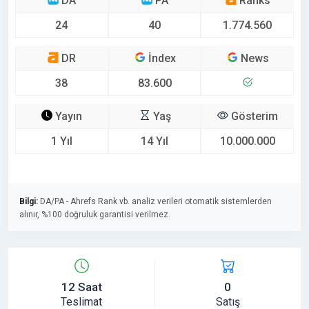
DA
PA
Ranks
24
40
1.774.560
DR
İndex
News
38
83.600
Yayın
Yaş
Gösterim
1 Yıl
14 Yıl
10.000.000
Bilgi:
DA/PA - Ahrefs Rank vb. analiz verileri otomatik sistemlerden
alınır, %100 doğruluk garantisi verilmez.
12 Saat
0
Teslimat
Satış