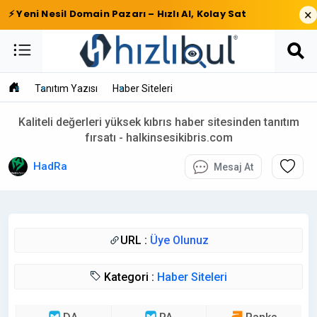
×
⚡ Yeni Nesil Domain Pazarı – Hızlı Al, Kolay Sat
Tanıtım Yazısı
Haber Siteleri
Kaliteli değerleri yüksek kıbrıs haber sitesinden tanıtım
fırsatı - halkinsesikibris.com
HadRa
Mesaj At
URL :
Üye Olunuz
Kategori :
Haber Siteleri