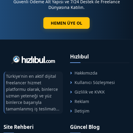
Güvenli Ödeme Alt Yapısı ve 7/24 Destek ile Freelance
ekleme
Dünyasına Katılın.
✔️ Görsel ve içerik desteği
✔️ Editoryal düzenleme ve optimizasyon
HEMEN ÜYE OL
✔️ Hızlı ve sorunsuz yayın süreci
⭐
BU TANITIM SİZE NE SAĞLAR?
⭐
☝️ Yerel müşterilere doğrudan ulaşmanızı sağlar
☑️ Web sitenize hedefli trafik kazandırır
Hızlıbul
☑️ Güçlü marka algısı oluşturur
☑️ SEO çalışmalarınızı destekler
Hakkımızda
☑️ Satış ve müşteri dönüşümünü artırır
Türkiye'nin en aktif dijital
Kullanıcı Sözleşmesi
freelancer hizmet
⭐
YAYIN SÜRECİ
⭐
platformu olarak, binlerce
Gizlilik ve KVKK
⏳ İçerikler hızlı şekilde yayına alınır
uzman yeteneği ve yüz
✔️ Yayınlanan içerikler görünürlüğünüzü artırır
Reklam
binlerce başarıyla
tamamlanmış iş teslimatını
✔️ Zamanla kalıcı trafik ve müşteri sağlar
İletişim
tek çatıda buluşturuyoruz.
✔️ Profesyonel kontrol ile içerik kalitesi korunur
Hızlıbul, alıcı ve satıcı
⭐
YAYIN POLİTİKASI UYARISI
⭐
Site Rehberi
Güncel Blog
arasındaki süreci risksiz