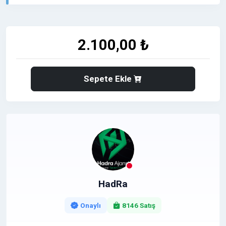
Kastamonu ve çevresine yönelik haber içerikleriyle
öne çıkan
kastamonuistiklal.com
, bölgesel okuyucu
kitlesi sayesinde markaların
yerel pazarda
görünürlüğünü artıran güçlü bir yayın
2.100,00 ₺
platformudur.
Bu platformda yayınlanan tanıtım yazıları, markaların
Sepete Ekle
Google’da yerel aramalarda yükselmesine ve
satışa dönüşen trafik elde etmesine katkı sağlar.
⭐
➡️ Kastamonu bölgesinde görünürlüğünüzü artırmak,
müşteri kazanmak ve satışlarınızı büyütmek için güçlü
bir tanıtım fırsatı!
⭐
NEDEN YEREL HABER SİTELERİNDE TANITIM
YAYINI?
⭐
HadRa
✅ Kastamonu ve çevresinde
hedef kitleye
doğrudan erişim
Onaylı
8146 Satış
⬆️ Yerel anahtar kelimelerde
Google sıralama