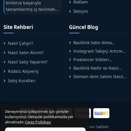
Reklam
binlerce başarıyla
tamamlanmış iş teslimatını
İletişim
tek çatıda buluşturuyoruz.
Hızlıbul, alıcı ve satıcı
Site Rehberi
Güncel Blog
arasındaki süreci risksiz
alışveriş sistemi ile koruyan
ticaretin güvenli
Backlink Satın Alma
Nasıl Çalışır?
adreslerinden birisidir.
Rehberi: Güvenli SEO İçin
Instagram Takipçi Artırma
Nasıl Satın Alırım?
Doğru Adımlar
Yöntemleri: Organik Büyüme
Freelancer Siteleri
Nasıl Satış Yaparım?
Rehberi
Arasında Doğru Seçim Nasıl
Backlink Nedir ve Nasıl
Yapılır
Risksiz Alışveriş
Alınır? Etkili Yöntemler
Domain Alım Satımı Nasıl
Satış Kuralları
Yapılır? Adım Adım Güncel
Rehber
Deneyiminizi iyileştirmek için çerezler
kullanıyoruz. Detaylar politikamızda yer
almaktadır.
Çerez Politikası
© 2015-2026
Hizlibul.com
— Tüm Hakları Saklıdır.