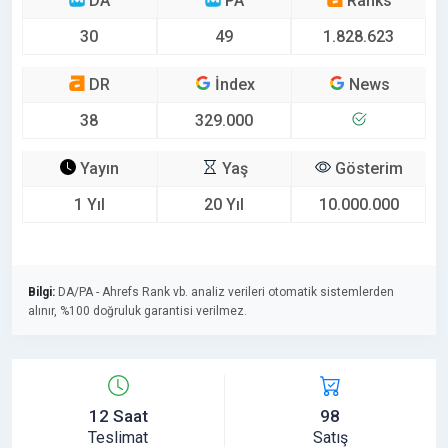
DA
PA
Ranks
30
49
1.828.623
DR
İndex
News
38
329.000
Yayın
Yaş
Gösterim
1 Yıl
20 Yıl
10.000.000
Bilgi:
DA/PA - Ahrefs Rank vb. analiz verileri otomatik sistemlerden
alınır, %100 doğruluk garantisi verilmez.
12 Saat
98
Teslimat
Satış