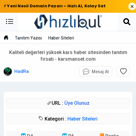
×
⚡ Yeni Nesil Domain Pazarı – Hızlı Al, Kolay Sat
Tanıtım Yazısı
Haber Siteleri
Kaliteli değerleri yüksek kars haber sitesinden tanıtım
fırsatı - karsmanset.com
HadRa
Mesaj At
URL :
Üye Olunuz
Kategori :
Haber Siteleri