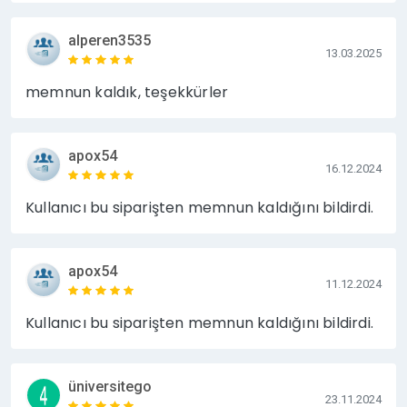
✅ Tanıtım Yazısı Yayını
✅ PR – Dijital Basın Çalışmaları
alperen3535
13.03.2025
✅ SEO Odaklı Bağlantı Hizmetleri
✅ Marka & Kurumsal İmaj Yönetimi
memnun kaldık, teşekkürler
hizmetlerinde
hızlı
,
güvenilir
ve
sonuç odaklı
şekilde yanınızdayız ⚡
apox54
16.12.2024
Kullanıcı bu siparişten memnun kaldığını bildirdi.
apox54
11.12.2024
Kullanıcı bu siparişten memnun kaldığını bildirdi.
üniversitego
23.11.2024