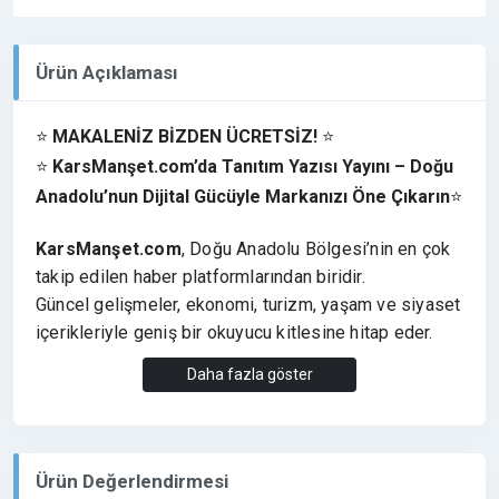
Ürün Açıklaması
⭐
MAKALENİZ BİZDEN ÜCRETSİZ!
⭐
⭐
KarsManşet.com’da Tanıtım Yazısı Yayını – Doğu
Anadolu’nun Dijital Gücüyle Markanızı Öne Çıkarın
⭐
KarsManşet.com
, Doğu Anadolu Bölgesi’nin en çok
takip edilen haber platformlarından biridir.
Güncel gelişmeler, ekonomi, turizm, yaşam ve siyaset
içerikleriyle geniş bir okuyucu kitlesine hitap eder.
Bu güçlü platformda yayınlanacak
tanıtım yazıları
,
Daha fazla göster
markanızı Kars ve çevre illerdeki hedef kitlenizle
buluşturur,
SEO gücü
ve
dijital prestij
kazandırır.
✅ SEO uyumlu tanıtım yazılarınız yayınlandığında:
✔️ Google sıralamalarında
görünürlük artışı sağlar
Ürün Değerlendirmesi