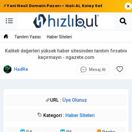
×
⚡ Yeni Nesil Domain Pazarı – Hızlı Al, Kolay Sat
Tanıtım Yazısı
Haber Siteleri
Kaliteli değerleri yüksek haber sitesinden tanıtım fırsatını
kaçırmayın - ngazete.com
HadRa
Mesaj At
URL :
Üye Olunuz
Kategori :
Haber Siteleri