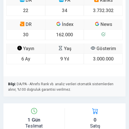
DA
PA
Ranks
22
34
3.732.302
DR
İndex
News
30
162.000
Yayın
Yaş
Gösterim
6 Ay
9 Yıl
3.000.000
Bilgi:
DA/PA - Ahrefs Rank vb. analiz verileri otomatik sistemlerden
alınır, %100 doğruluk garantisi verilmez.
1 Gün
0
Teslimat
Satış