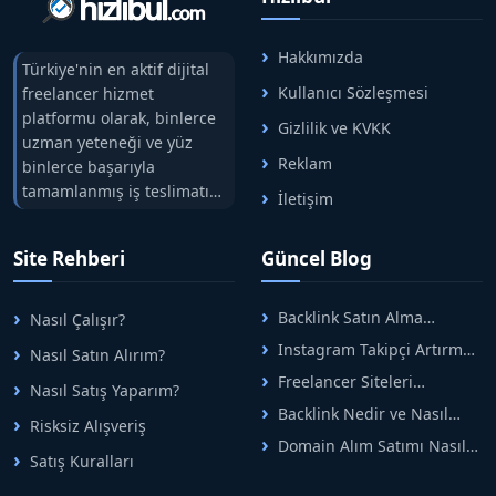
Hakkımızda
Türkiye'nin en aktif dijital
Kullanıcı Sözleşmesi
freelancer hizmet
platformu olarak, binlerce
Gizlilik ve KVKK
uzman yeteneği ve yüz
Reklam
binlerce başarıyla
tamamlanmış iş teslimatını
İletişim
tek çatıda buluşturuyoruz.
Hızlıbul, alıcı ve satıcı
Site Rehberi
Güncel Blog
arasındaki süreci risksiz
alışveriş sistemi ile koruyan
ticaretin güvenli
Backlink Satın Alma
Nasıl Çalışır?
adreslerinden birisidir.
Rehberi: Güvenli SEO İçin
Instagram Takipçi Artırma
Nasıl Satın Alırım?
Doğru Adımlar
Yöntemleri: Organik Büyüme
Freelancer Siteleri
Nasıl Satış Yaparım?
Rehberi
Arasında Doğru Seçim Nasıl
Backlink Nedir ve Nasıl
Yapılır
Risksiz Alışveriş
Alınır? Etkili Yöntemler
Domain Alım Satımı Nasıl
Satış Kuralları
Yapılır? Adım Adım Güncel
Rehber