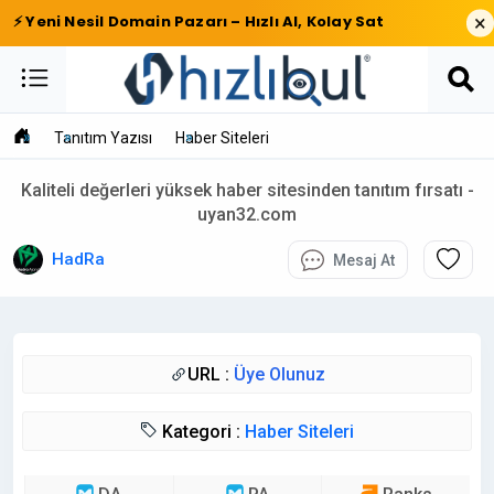
×
⚡ Yeni Nesil Domain Pazarı – Hızlı Al, Kolay Sat
Tanıtım Yazısı
Haber Siteleri
Kaliteli değerleri yüksek haber sitesinden tanıtım fırsatı -
uyan32.com
HadRa
Mesaj At
URL :
Üye Olunuz
Kategori :
Haber Siteleri