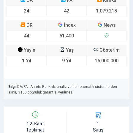
DA
PA
Ranks
24
42
1.079.218
DR
İndex
News
44
51.400
Yayın
Yaş
Gösterim
1 Yıl
9 Yıl
15.000.000
Bilgi:
DA/PA - Ahrefs Rank vb. analiz verileri otomatik sistemlerden
alınır, %100 doğruluk garantisi verilmez.
12 Saat
1
Teslimat
Satış