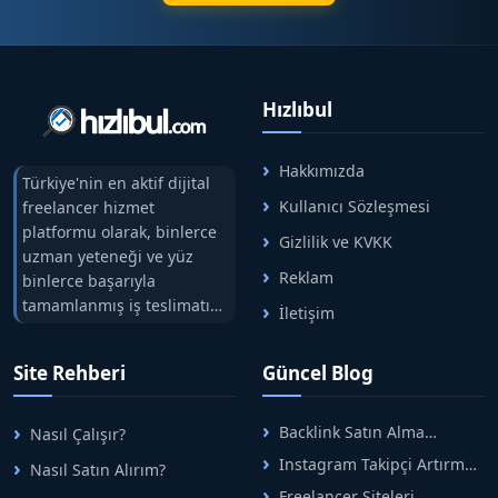
Hızlıbul
Hakkımızda
Türkiye'nin en aktif dijital
Kullanıcı Sözleşmesi
freelancer hizmet
platformu olarak, binlerce
Gizlilik ve KVKK
uzman yeteneği ve yüz
Reklam
binlerce başarıyla
tamamlanmış iş teslimatını
İletişim
tek çatıda buluşturuyoruz.
Hızlıbul, alıcı ve satıcı
Site Rehberi
Güncel Blog
arasındaki süreci risksiz
alışveriş sistemi ile koruyan
ticaretin güvenli
Backlink Satın Alma
Nasıl Çalışır?
adreslerinden birisidir.
Rehberi: Güvenli SEO İçin
Instagram Takipçi Artırma
Nasıl Satın Alırım?
Doğru Adımlar
Yöntemleri: Organik Büyüme
Freelancer Siteleri