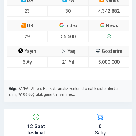
DA
PA
Ranks
23
30
4.342.882
DR
İndex
News
29
56.500
Yayın
Yaş
Gösterim
6 Ay
21 Yıl
5.000.000
Bilgi:
DA/PA - Ahrefs Rank vb. analiz verileri otomatik sistemlerden
alınır, %100 doğruluk garantisi verilmez.
12 Saat
0
Teslimat
Satış