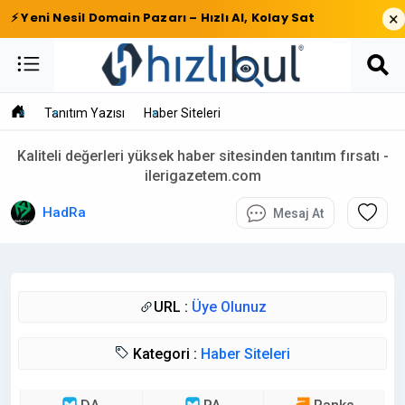
×
⚡ Yeni Nesil Domain Pazarı – Hızlı Al, Kolay Sat
Tanıtım Yazısı
Haber Siteleri
Kaliteli değerleri yüksek haber sitesinden tanıtım fırsatı -
ilerigazetem.com
HadRa
Mesaj At
URL :
Üye Olunuz
Kategori :
Haber Siteleri