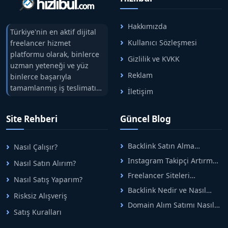
Hakkımızda
Türkiye'nin en aktif dijital
Kullanıcı Sözleşmesi
freelancer hizmet
platformu olarak, binlerce
Gizlilik ve KVKK
uzman yeteneği ve yüz
Reklam
binlerce başarıyla
tamamlanmış iş teslimatını
İletişim
tek çatıda buluşturuyoruz.
Hızlıbul, alıcı ve satıcı
Site Rehberi
Güncel Blog
arasındaki süreci risksiz
alışveriş sistemi ile koruyan
ticaretin güvenli
Backlink Satın Alma
Nasıl Çalışır?
adreslerinden birisidir.
Rehberi: Güvenli SEO İçin
Instagram Takipçi Artırma
Nasıl Satın Alırım?
Doğru Adımlar
Yöntemleri: Organik Büyüme
Freelancer Siteleri
Nasıl Satış Yaparım?
Rehberi
Arasında Doğru Seçim Nasıl
Backlink Nedir ve Nasıl
Yapılır
Risksiz Alışveriş
Alınır? Etkili Yöntemler
Domain Alım Satımı Nasıl
Satış Kuralları
Yapılır? Adım Adım Güncel
Rehber