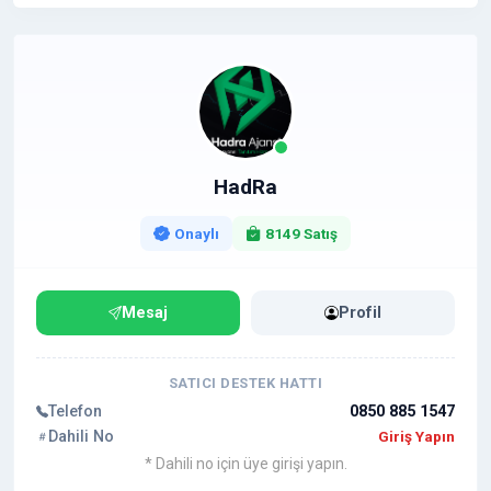
HadRa
Onaylı
8149 Satış
Mesaj
Profil
SATICI DESTEK HATTI
Telefon
0850 885 1547
Dahili No
Giriş Yapın
* Dahili no için üye girişi yapın.