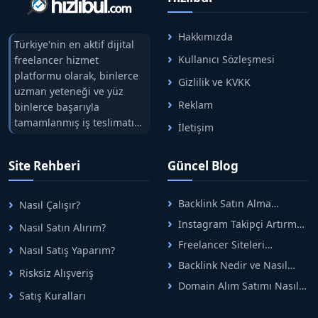
Hakkımızda
Türkiye'nin en aktif dijital
Kullanıcı Sözleşmesi
freelancer hizmet
platformu olarak, binlerce
Gizlilik ve KVKK
uzman yeteneği ve yüz
Reklam
binlerce başarıyla
tamamlanmış iş teslimatını
İletişim
tek çatıda buluşturuyoruz.
Hızlıbul, alıcı ve satıcı
Site Rehberi
Güncel Blog
arasındaki süreci risksiz
alışveriş sistemi ile koruyan
ticaretin güvenli
Backlink Satın Alma
Nasıl Çalışır?
adreslerinden birisidir.
Rehberi: Güvenli SEO İçin
Instagram Takipçi Artırma
Nasıl Satın Alırım?
Doğru Adımlar
Yöntemleri: Organik Büyüme
Freelancer Siteleri
Nasıl Satış Yaparım?
Rehberi
Arasında Doğru Seçim Nasıl
Backlink Nedir ve Nasıl
Yapılır
Risksiz Alışveriş
Alınır? Etkili Yöntemler
Domain Alım Satımı Nasıl
Satış Kuralları
Yapılır? Adım Adım Güncel
Rehber