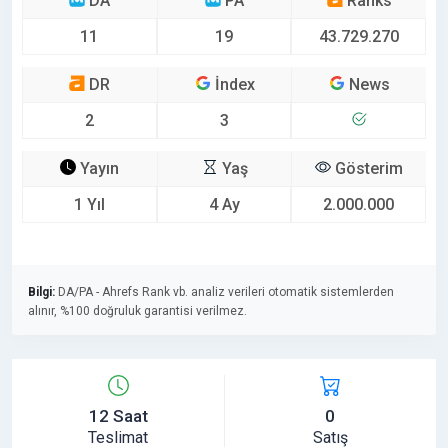
DA
PA
Ranks
11
19
43.729.270
DR
İndex
News
2
3
Yayın
Yaş
Gösterim
1 Yıl
4 Ay
2.000.000
Bilgi:
DA/PA - Ahrefs Rank vb. analiz verileri otomatik sistemlerden
alınır, %100 doğruluk garantisi verilmez.
12 Saat
0
Teslimat
Satış