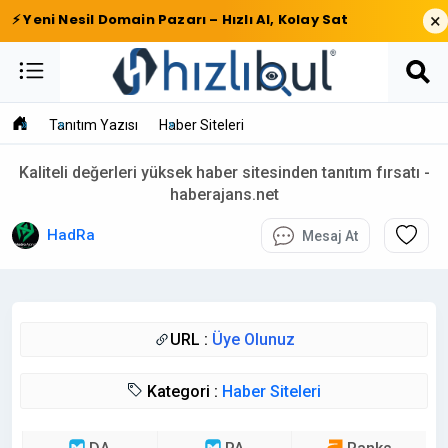
×
⚡ Yeni Nesil Domain Pazarı – Hızlı Al, Kolay Sat
Tanıtım Yazısı
Haber Siteleri
Kaliteli değerleri yüksek haber sitesinden tanıtım fırsatı -
haberajans.net
HadRa
Mesaj At
URL :
Üye Olunuz
Kategori :
Haber Siteleri