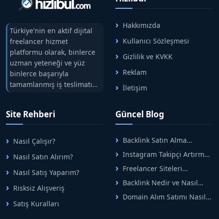
Hakkımızda
Türkiye'nin en aktif dijital
Kullanıcı Sözleşmesi
freelancer hizmet
platformu olarak, binlerce
Gizlilik ve KVKK
uzman yeteneği ve yüz
Reklam
binlerce başarıyla
tamamlanmış iş teslimatını
İletişim
tek çatıda buluşturuyoruz.
Hızlıbul, alıcı ve satıcı
Site Rehberi
Güncel Blog
arasındaki süreci risksiz
alışveriş sistemi ile koruyan
ticaretin güvenli
Backlink Satın Alma
Nasıl Çalışır?
adreslerinden birisidir.
Rehberi: Güvenli SEO İçin
Instagram Takipçi Artırma
Nasıl Satın Alırım?
Doğru Adımlar
Yöntemleri: Organik Büyüme
Freelancer Siteleri
Nasıl Satış Yaparım?
Rehberi
Arasında Doğru Seçim Nasıl
Backlink Nedir ve Nasıl
Yapılır
Risksiz Alışveriş
Alınır? Etkili Yöntemler
Domain Alım Satımı Nasıl
Satış Kuralları
Yapılır? Adım Adım Güncel
Rehber