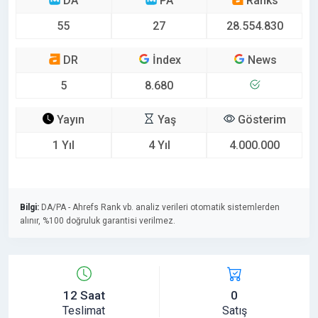
DA
PA
Ranks
55
27
28.554.830
DR
İndex
News
5
8.680
Yayın
Yaş
Gösterim
1 Yıl
4 Yıl
4.000.000
Bilgi:
DA/PA - Ahrefs Rank vb. analiz verileri otomatik sistemlerden
alınır, %100 doğruluk garantisi verilmez.
12 Saat
0
Teslimat
Satış