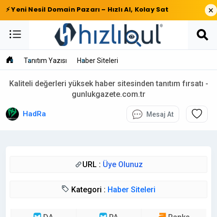
×
⚡ Yeni Nesil Domain Pazarı – Hızlı Al, Kolay Sat
Tanıtım Yazısı
Haber Siteleri
Kaliteli değerleri yüksek haber sitesinden tanıtım fırsatı -
gunlukgazete.com.tr
HadRa
Mesaj At
URL :
Üye Olunuz
Kategori :
Haber Siteleri