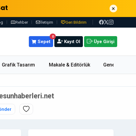
Sat
×
og
Rehber
İletişim
Geri Bildirim
0
Sepet
Kayıt Ol
Üye Girişi
Grafik Tasarım
Makale & Editörlük
Genel
resunhaberleri.net
önder