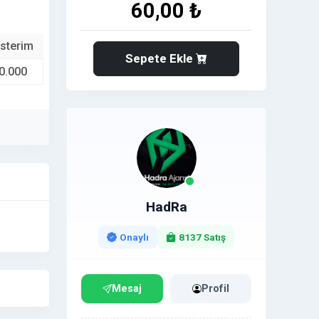
60,00 ₺
sterim
Sepete Ekle
0.000
HadRa
Onaylı
8137 Satış
Mesaj
Profil