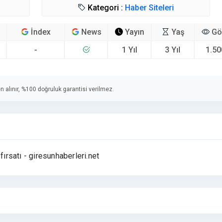
Kategori :
Haber Siteleri
İndex
News
Yayın
Yaş
Gö
-
1 Yıl
3 Yıl
1.50
n alınır, %100 doğruluk garantisi verilmez.
fırsatı - giresunhaberleri.net