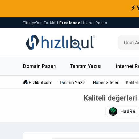
⚡ 
Türkiye'nin En Aktif
Freelance
Hizmet Pazarı
Domain Pazarı
Tanıtım Yazısı
İnternet R
Hızlıbul.com
Tanıtım Yazısı
Haber Siteleri
Kalitel
Kaliteli değerler
HadRa