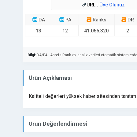
URL :
Üye Olunuz
DA
PA
Ranks
DR
13
12
41.065.320
2
Bilgi:
DA/PA - Ahrefs Rank vb. analiz verileri otomatik sistemlerde
Ürün Açıklaması
Kaliteli değerleri yüksek haber sitesinden tanıtım 
Ürün Değerlendirmesi