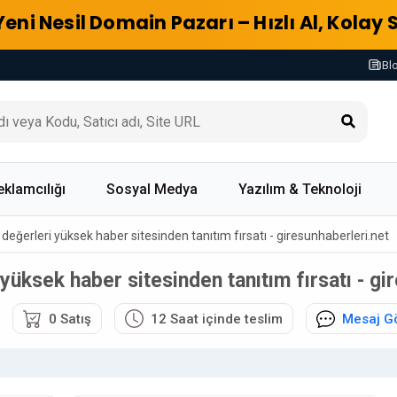
Yeni Nesil Domain Pazarı – Hızlı Al, Kolay 
Bl
eklamcılığı
Sosyal Medya
Yazılım & Teknoloji
i değerleri yüksek haber sitesinden tanıtım fırsatı - giresunhaberleri.net
i yüksek haber sitesinden tanıtım fırsatı - gi
0 Satış
12 Saat içinde teslim
Mesaj G