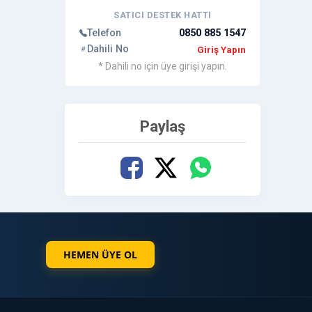
SATICI DESTEK HATTI
Telefon
0850 885 1547
Dahili No
Giriş Yapın
* Dahili no için üye girişi yapın.
Paylaş
HEMEN ÜYE OL