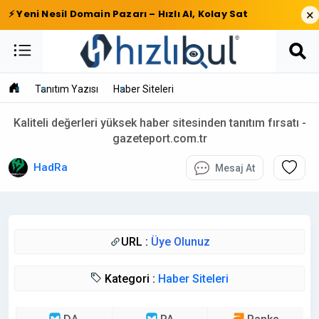
×
⚡ Yeni Nesil Domain Pazarı – Hızlı Al, Kolay Sat
Tanıtım Yazısı
Haber Siteleri
Kaliteli değerleri yüksek haber sitesinden tanıtım fırsatı -
gazeteport.com.tr
HadRa
Mesaj At
URL :
Üye Olunuz
Kategori :
Haber Siteleri