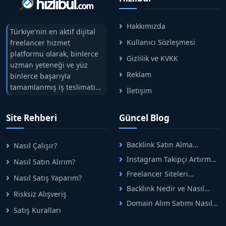
Hakkımızda
Türkiye'nin en aktif dijital
Kullanıcı Sözleşmesi
freelancer hizmet
platformu olarak, binlerce
Gizlilik ve KVKK
uzman yeteneği ve yüz
Reklam
binlerce başarıyla
tamamlanmış iş teslimatını
İletişim
tek çatıda buluşturuyoruz.
Hızlıbul, alıcı ve satıcı
Site Rehberi
Güncel Blog
arasındaki süreci risksiz
alışveriş sistemi ile koruyan
ticaretin güvenli
Backlink Satın Alma
Nasıl Çalışır?
adreslerinden birisidir.
Rehberi: Güvenli SEO İçin
Instagram Takipçi Artırma
Nasıl Satın Alırım?
Doğru Adımlar
Yöntemleri: Organik Büyüme
Freelancer Siteleri
Nasıl Satış Yaparım?
Rehberi
Arasında Doğru Seçim Nasıl
Backlink Nedir ve Nasıl
Yapılır
Risksiz Alışveriş
Alınır? Etkili Yöntemler
Domain Alım Satımı Nasıl
Satış Kuralları
Yapılır? Adım Adım Güncel
Rehber