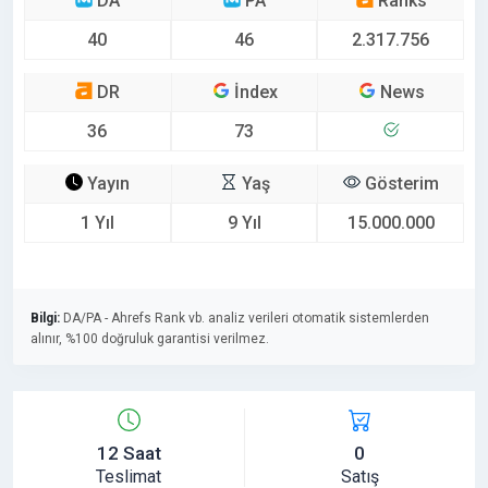
DA
PA
Ranks
40
46
2.317.756
DR
İndex
News
36
73
Yayın
Yaş
Gösterim
1 Yıl
9 Yıl
15.000.000
Bilgi:
DA/PA - Ahrefs Rank vb. analiz verileri otomatik sistemlerden
alınır, %100 doğruluk garantisi verilmez.
12 Saat
0
Teslimat
Satış