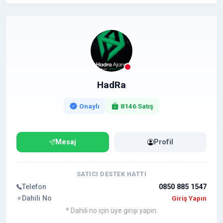
HadRa
Onaylı
8146 Satış
Mesaj
Profil
SATICI DESTEK HATTI
Telefon
0850 885 1547
Dahili No
Giriş Yapın
* Dahili no için üye girişi yapın.