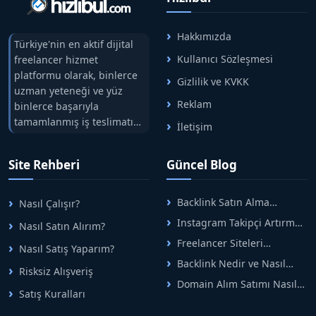
Hakkımızda
Türkiye'nin en aktif dijital
Kullanıcı Sözleşmesi
freelancer hizmet
platformu olarak, binlerce
Gizlilik ve KVKK
uzman yeteneği ve yüz
Reklam
binlerce başarıyla
tamamlanmış iş teslimatını
İletişim
tek çatıda buluşturuyoruz.
Hızlıbul, alıcı ve satıcı
Site Rehberi
Güncel Blog
arasındaki süreci risksiz
alışveriş sistemi ile koruyan
ticaretin güvenli
Backlink Satın Alma
Nasıl Çalışır?
adreslerinden birisidir.
Rehberi: Güvenli SEO İçin
Instagram Takipçi Artırma
Nasıl Satın Alırım?
Doğru Adımlar
Yöntemleri: Organik Büyüme
Freelancer Siteleri
Nasıl Satış Yaparım?
Rehberi
Arasında Doğru Seçim Nasıl
Backlink Nedir ve Nasıl
Yapılır
Risksiz Alışveriş
Alınır? Etkili Yöntemler
Domain Alım Satımı Nasıl
Satış Kuralları
Yapılır? Adım Adım Güncel
Rehber