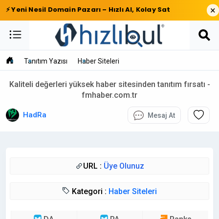
×
⚡ Yeni Nesil Domain Pazarı – Hızlı Al, Kolay Sat
Tanıtım Yazısı
Haber Siteleri
Kaliteli değerleri yüksek haber sitesinden tanıtım fırsatı -
fmhaber.com.tr
HadRa
Mesaj At
URL :
Üye Olunuz
Kategori :
Haber Siteleri