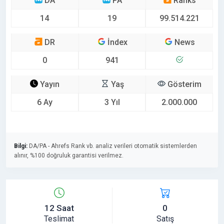
DA
PA
Ranks
14
19
99.514.221
DR
İndex
News
0
941
Yayın
Yaş
Gösterim
6 Ay
3 Yıl
2.000.000
Bilgi:
DA/PA - Ahrefs Rank vb. analiz verileri otomatik sistemlerden
alınır, %100 doğruluk garantisi verilmez.
12 Saat
0
Teslimat
Satış