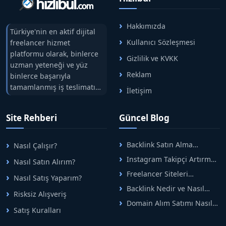
Hakkımızda
Türkiye'nin en aktif dijital
Kullanıcı Sözleşmesi
freelancer hizmet
platformu olarak, binlerce
Gizlilik ve KVKK
uzman yeteneği ve yüz
Reklam
binlerce başarıyla
tamamlanmış iş teslimatını
İletişim
tek çatıda buluşturuyoruz.
Hızlıbul, alıcı ve satıcı
Site Rehberi
Güncel Blog
arasındaki süreci risksiz
alışveriş sistemi ile koruyan
ticaretin güvenli
Backlink Satın Alma
Nasıl Çalışır?
adreslerinden birisidir.
Rehberi: Güvenli SEO İçin
Instagram Takipçi Artırma
Nasıl Satın Alırım?
Doğru Adımlar
Yöntemleri: Organik Büyüme
Freelancer Siteleri
Nasıl Satış Yaparım?
Rehberi
Arasında Doğru Seçim Nasıl
Backlink Nedir ve Nasıl
Yapılır
Risksiz Alışveriş
Alınır? Etkili Yöntemler
Domain Alım Satımı Nasıl
Satış Kuralları
Yapılır? Adım Adım Güncel
Rehber