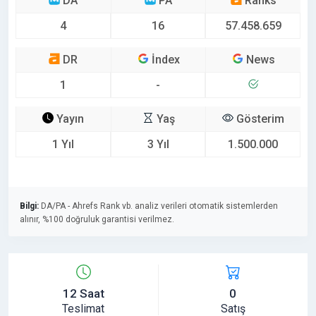
DA
PA
Ranks
4
16
57.458.659
DR
İndex
News
1
-
Yayın
Yaş
Gösterim
1 Yıl
3 Yıl
1.500.000
Bilgi:
DA/PA - Ahrefs Rank vb. analiz verileri otomatik sistemlerden
alınır, %100 doğruluk garantisi verilmez.
12 Saat
0
Teslimat
Satış