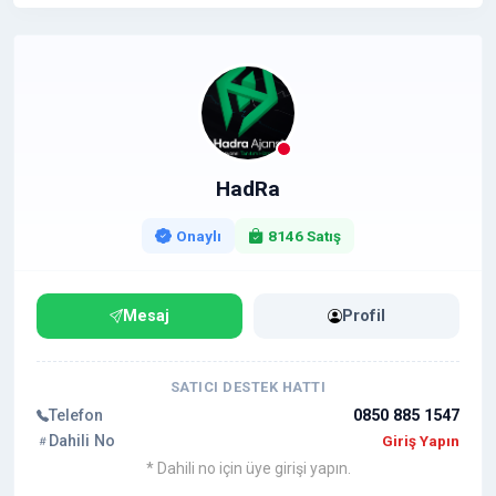
HadRa
Onaylı
8146 Satış
Mesaj
Profil
SATICI DESTEK HATTI
Telefon
0850 885 1547
Dahili No
Giriş Yapın
* Dahili no için üye girişi yapın.