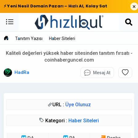
×
⚡ Yeni Nesil Domain Pazarı – Hızlı Al, Kolay Sat
Tanıtım Yazısı
Haber Siteleri
Kaliteli değerleri yüksek haber sitesinden tanıtım fırsatı -
coinhaberguncel.com
HadRa
Mesaj At
URL :
Üye Olunuz
Kategori :
Haber Siteleri