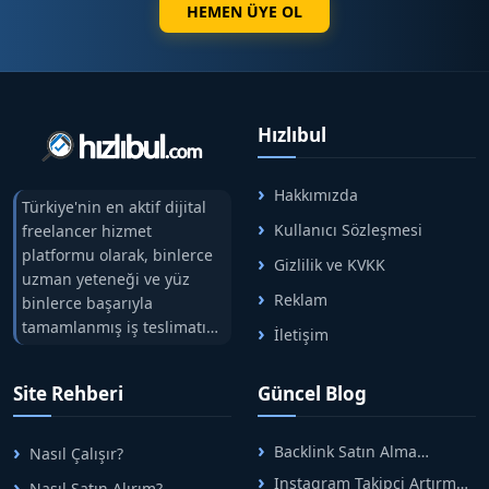
HEMEN ÜYE OL
Hızlıbul
Hakkımızda
Türkiye'nin en aktif dijital
Kullanıcı Sözleşmesi
freelancer hizmet
platformu olarak, binlerce
Gizlilik ve KVKK
uzman yeteneği ve yüz
Reklam
binlerce başarıyla
tamamlanmış iş teslimatını
İletişim
tek çatıda buluşturuyoruz.
Hızlıbul, alıcı ve satıcı
Site Rehberi
Güncel Blog
arasındaki süreci risksiz
alışveriş sistemi ile koruyan
ticaretin güvenli
Backlink Satın Alma
Nasıl Çalışır?
adreslerinden birisidir.
Rehberi: Güvenli SEO İçin
Instagram Takipçi Artırma
Nasıl Satın Alırım?