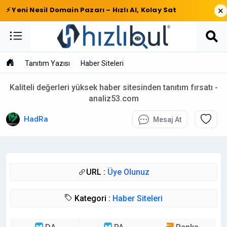
×
⚡ Yeni Nesil Domain Pazarı – Hızlı Al, Kolay Sat
Tanıtım Yazısı
Haber Siteleri
Kaliteli değerleri yüksek haber sitesinden tanıtım fırsatı -
analiz53.com
HadRa
Mesaj At
URL :
Üye Olunuz
Kategori :
Haber Siteleri