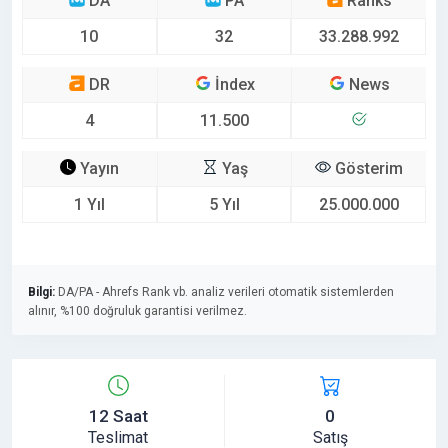
DA
PA
Ranks
10
32
33.288.992
DR
İndex
News
4
11.500
Yayın
Yaş
Gösterim
1 Yıl
5 Yıl
25.000.000
Bilgi:
DA/PA - Ahrefs Rank vb. analiz verileri otomatik sistemlerden
alınır, %100 doğruluk garantisi verilmez.
12 Saat
0
Teslimat
Satış