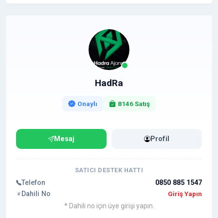
HadRa
Onaylı
8146 Satış
Mesaj
Profil
SATICI DESTEK HATTI
Telefon
0850 885 1547
Dahili No
Giriş Yapın
* Dahili no için üye girişi yapın.