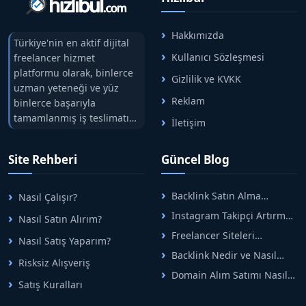
Hakkımızda
Türkiye'nin en aktif dijital
Kullanıcı Sözleşmesi
freelancer hizmet
platformu olarak, binlerce
Gizlilik ve KVKK
uzman yeteneği ve yüz
Reklam
binlerce başarıyla
tamamlanmış iş teslimatını
İletişim
tek çatıda buluşturuyoruz.
Hızlıbul, alıcı ve satıcı
Site Rehberi
Güncel Blog
arasındaki süreci risksiz
alışveriş sistemi ile koruyan
ticaretin güvenli
Backlink Satın Alma
Nasıl Çalışır?
adreslerinden birisidir.
Rehberi: Güvenli SEO İçin
Instagram Takipçi Artırma
Nasıl Satın Alırım?
Doğru Adımlar
Yöntemleri: Organik Büyüme
Freelancer Siteleri
Nasıl Satış Yaparım?
Rehberi
Arasında Doğru Seçim Nasıl
Backlink Nedir ve Nasıl
Yapılır
Risksiz Alışveriş
Alınır? Etkili Yöntemler
Domain Alım Satımı Nasıl
Satış Kuralları
Yapılır? Adım Adım Güncel
Rehber