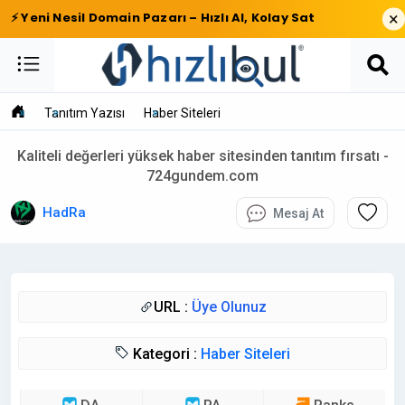
×
⚡ Yeni Nesil Domain Pazarı – Hızlı Al, Kolay Sat
Tanıtım Yazısı
Haber Siteleri
Kaliteli değerleri yüksek haber sitesinden tanıtım fırsatı -
724gundem.com
HadRa
Mesaj At
URL :
Üye Olunuz
Kategori :
Haber Siteleri