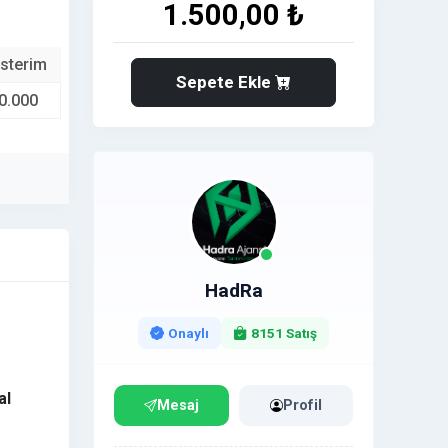
1.500,00 ₺
sterim
Sepete Ekle
0.000
HadRa
Onaylı
8151 Satış
al
Mesaj
Profil