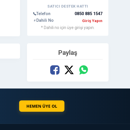
SATICI DESTEK HATTI
Telefon
0850 885 1547
Dahili No
Giriş Yapın
* Dahili no için üye girişi yapın.
Paylaş
HEMEN ÜYE OL