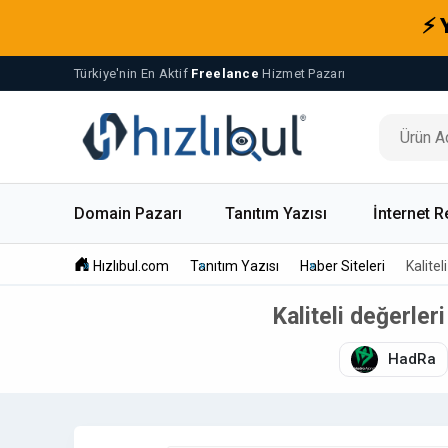
⚡ 
Türkiye'nin En Aktif
Freelance
Hizmet Pazarı
Domain Pazarı
Tanıtım Yazısı
İnternet R
Hızlıbul.com
Tanıtım Yazısı
Haber Siteleri
Kalite
Kaliteli değerler
HadRa