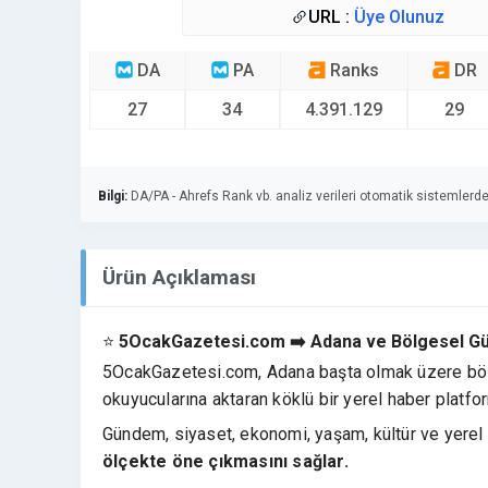
URL :
Üye Olunuz
DA
PA
Ranks
DR
27
34
4.391.129
29
Bilgi:
DA/PA - Ahrefs Rank vb. analiz verileri otomatik sistemlerde
Ürün Açıklaması
⭐
5OcakGazetesi.com ➡️ Adana ve Bölgesel Günd
5OcakGazetesi.com, Adana başta olmak üzere bölge
okuyucularına aktaran köklü bir yerel haber platfo
Gündem, siyaset, ekonomi, yaşam, kültür ve yerel 
ölçekte öne çıkmasını sağlar.