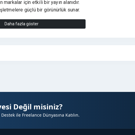
arkalar için etkili bir yayın alanıdır.
şletmelere güçlü bir görünürlük sunar.
Daha fazla göster
u kitlesi
eç
 artıran etkili yayın ortamı
yerel markalar
esi Değil misiniz?
 Destek ile Freelance Dünyasına Katılın.
ri
alar