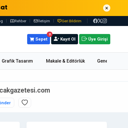
Sat
×
og
Rehber
İletişim
Geri Bildirim
0
Sepet
Kayıt Ol
Üye Girişi
Grafik Tasarım
Makale & Editörlük
Genel
 5ocakgazetesi.com
önder