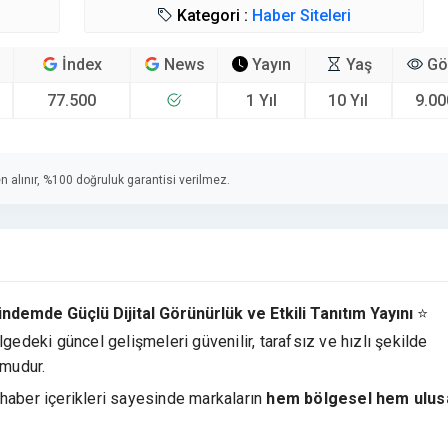
Kategori :
Haber Siteleri
İndex
News
Yayın
Yaş
Gö
77.500
1 Yıl
10 Yıl
9.00
n alınır, %100 doğruluk garantisi verilmez.
emde Güçlü Dijital Görünürlük ve Etkili Tanıtım Yayını
⭐
deki güncel gelişmeleri güvenilir, tarafsız ve hızlı şekilde
rmudur.
haber içerikleri sayesinde markaların
hem bölgesel hem ulus