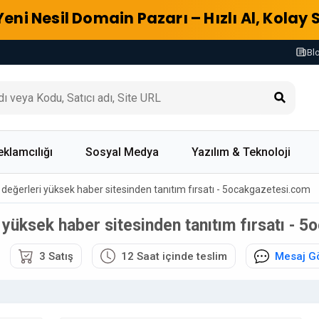
Yeni Nesil Domain Pazarı – Hızlı Al, Kolay 
Bl
eklamcılığı
Sosyal Medya
Yazılım & Teknoloji
li değerleri yüksek haber sitesinden tanıtım fırsatı - 5ocakgazetesi.com
i yüksek haber sitesinden tanıtım fırsatı -
3 Satış
12 Saat içinde teslim
Mesaj G