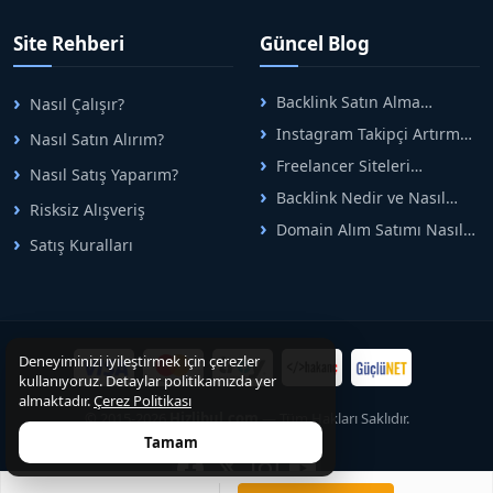
tek çatıda buluşturuyoruz.
Hızlıbul, alıcı ve satıcı
Site Rehberi
Güncel Blog
arasındaki süreci risksiz
alışveriş sistemi ile koruyan
ticaretin güvenli
Backlink Satın Alma
Nasıl Çalışır?
adreslerinden birisidir.
Rehberi: Güvenli SEO İçin
Instagram Takipçi Artırma
Nasıl Satın Alırım?
Doğru Adımlar
Yöntemleri: Organik Büyüme
Freelancer Siteleri
Nasıl Satış Yaparım?
Rehberi
Arasında Doğru Seçim Nasıl
Backlink Nedir ve Nasıl
Yapılır
Risksiz Alışveriş
Alınır? Etkili Yöntemler
Domain Alım Satımı Nasıl
Satış Kuralları
Yapılır? Adım Adım Güncel
Rehber
Deneyiminizi iyileştirmek için çerezler
kullanıyoruz. Detaylar politikamızda yer
almaktadır.
Çerez Politikası
© 2015-2026
Hizlibul.com
— Tüm Hakları Saklıdır.
Tamam
0