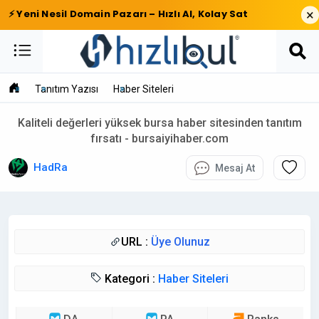
×
⚡ Yeni Nesil Domain Pazarı – Hızlı Al, Kolay Sat
Tanıtım Yazısı
Haber Siteleri
Kaliteli değerleri yüksek bursa haber sitesinden tanıtım
fırsatı - bursaiyihaber.com
HadRa
Mesaj At
URL :
Üye Olunuz
Kategori :
Haber Siteleri