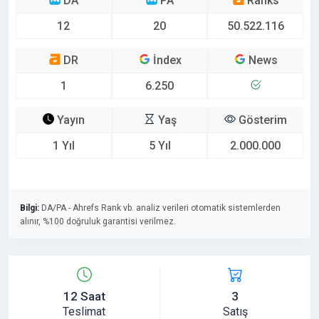
DA
PA
Ranks
12
20
50.522.116
DR
İndex
News
1
6.250
Yayın
Yaş
Gösterim
1 Yıl
5 Yıl
2.000.000
Bilgi:
DA/PA - Ahrefs Rank vb. analiz verileri otomatik sistemlerden
alınır, %100 doğruluk garantisi verilmez.
12 Saat
3
Teslimat
Satış