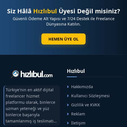
Siz Hâlâ
Hızlıbul
Üyesi Değil misiniz?
Güvenli Ödeme Alt Yapısı ve 7/24 Destek ile Freelance
Dünyasına Katılın.
HEMEN ÜYE OL
Hızlıbul
Hakkımızda
Türkiye'nin en aktif dijital
Kullanıcı Sözleşmesi
freelancer hizmet
platformu olarak, binlerce
Gizlilik ve KVKK
uzman yeteneği ve yüz
Reklam
binlerce başarıyla
tamamlanmış iş teslimatını
İletişim