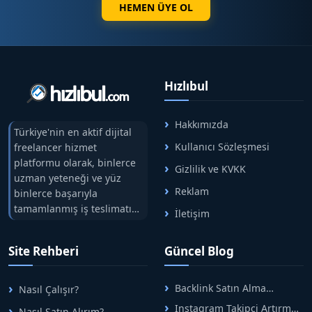
HEMEN ÜYE OL
Hızlıbul
Hakkımızda
Türkiye'nin en aktif dijital
Kullanıcı Sözleşmesi
freelancer hizmet
platformu olarak, binlerce
Gizlilik ve KVKK
uzman yeteneği ve yüz
Reklam
binlerce başarıyla
tamamlanmış iş teslimatını
İletişim
tek çatıda buluşturuyoruz.
Hızlıbul, alıcı ve satıcı
Site Rehberi
Güncel Blog
arasındaki süreci risksiz
alışveriş sistemi ile koruyan
ticaretin güvenli
Backlink Satın Alma
Nasıl Çalışır?
adreslerinden birisidir.
Rehberi: Güvenli SEO İçin
Instagram Takipçi Artırma
Nasıl Satın Alırım?