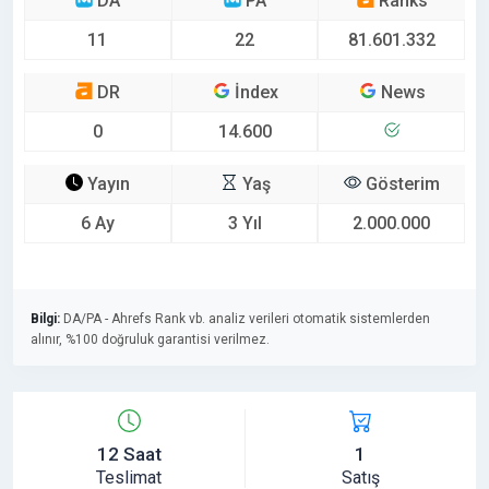
DA
PA
Ranks
11
22
81.601.332
DR
İndex
News
0
14.600
Yayın
Yaş
Gösterim
6 Ay
3 Yıl
2.000.000
Bilgi:
DA/PA - Ahrefs Rank vb. analiz verileri otomatik sistemlerden
alınır, %100 doğruluk garantisi verilmez.
12 Saat
1
Teslimat
Satış