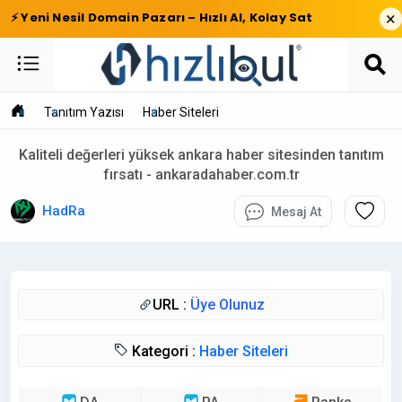
×
⚡ Yeni Nesil Domain Pazarı – Hızlı Al, Kolay Sat
Tanıtım Yazısı
Haber Siteleri
Kaliteli değerleri yüksek ankara haber sitesinden tanıtım
fırsatı - ankaradahaber.com.tr
HadRa
Mesaj At
URL :
Üye Olunuz
Kategori :
Haber Siteleri