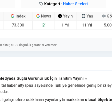
Kategori :
Haber Siteleri
İndex
News
Yayın
Yaş
Gö
73.300
1 Yıl
11 Yıl
5.00
n alınır, %100 doğruluk garantisi verilmez.
 Medyada Güçlü Görünürlük İçin Tanıtım Yayını
⭐
ijital haber altyapısı sayesinde Türkiye genelinde geniş bir izley
udur.
el gelişmelere odaklanan yayınlarıyla markaların
ulusal ölçekt