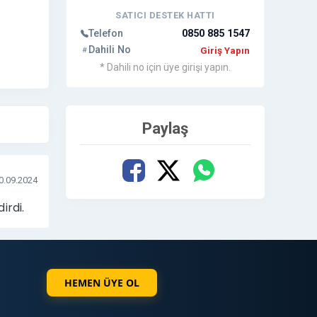
SATICI DESTEK HATTI
Telefon
0850 885 1547
Dahili No
Giriş Yapın
* Dahili no için üye girişi yapın.
Paylaş
0.09.2024
irdi.
HEMEN ÜYE OL