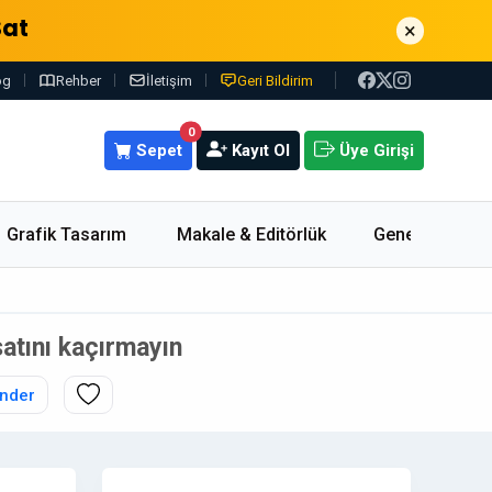
Sat
×
og
Rehber
İletişim
Geri Bildirim
0
Sepet
Kayıt Ol
Üye Girişi
Grafik Tasarım
Makale & Editörlük
Genel
satını kaçırmayın
nder