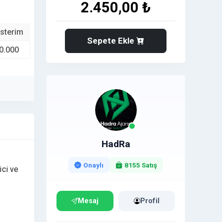
2.450,00 ₺
sterim
Sepete Ekle
0.000
HadRa
Onaylı
8155 Satış
ici ve
e
Mesaj
Profil