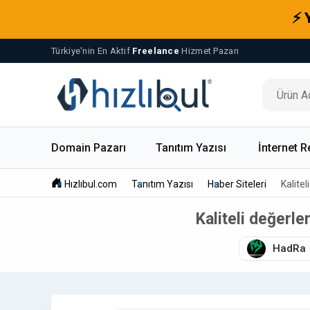
⚡ 
Türkiye'nin En Aktif
Freelance
Hizmet Pazarı
Domain Pazarı
Tanıtım Yazısı
İnternet R
Hızlıbul.com
Tanıtım Yazısı
Haber Siteleri
Kalitel
Kaliteli değerle
HadRa