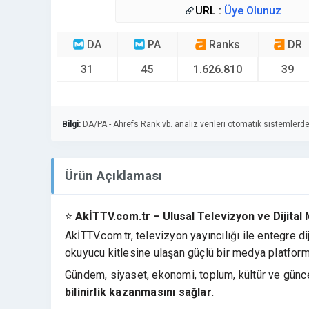
URL :
Üye Olunuz
DA
PA
Ranks
DR
31
45
1.626.810
39
Bilgi:
DA/PA - Ahrefs Rank vb. analiz verileri otomatik sistemlerde
Ürün Açıklaması
⭐
AkİTTV.com.tr – Ulusal Televizyon ve Dijital
AkİTTV.com.tr, televizyon yayıncılığı ile entegre d
okuyucu kitlesine ulaşan güçlü bir medya platform
Gündem, siyaset, ekonomi, toplum, kültür ve günc
bilinirlik kazanmasını sağlar.