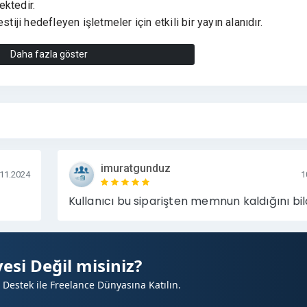
ktedir.
tiji hedefleyen işletmeler için etkili bir yayın alanıdır.
Daha fazla göster
imuratgunduz
nı sağlayan yayın ortamı
.11.2024
1
Kullanıcı bu siparişten memnun kaldığını bild
ticaret projeleri
irmaları
esi Değil misiniz?
ı
tmeler
 Destek ile Freelance Dünyasına Katılın.