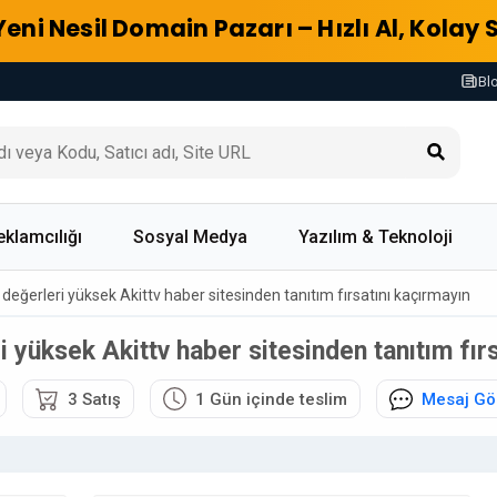
Yeni Nesil Domain Pazarı – Hızlı Al, Kolay 
Bl
eklamcılığı
Sosyal Medya
Yazılım & Teknoloji
i değerleri yüksek Akittv haber sitesinden tanıtım fırsatını kaçırmayın
ri yüksek Akittv haber sitesinden tanıtım fır
3 Satış
1 Gün içinde teslim
Mesaj Gö