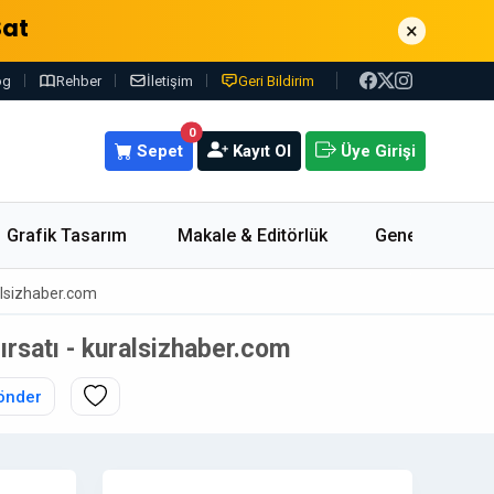
Sat
×
og
Rehber
İletişim
Geri Bildirim
0
Sepet
Kayıt Ol
Üye Girişi
Grafik Tasarım
Makale & Editörlük
Genel
ralsizhaber.com
fırsatı - kuralsizhaber.com
önder