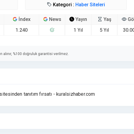
Kategori :
Haber Siteleri
İndex
News
Yayın
Yaş
Gö
1.240
1 Yıl
5 Yıl
30.0
n alınır, %100 doğruluk garantisi verilmez.
 sitesinden tanıtım fırsatı - kuralsizhaber.com