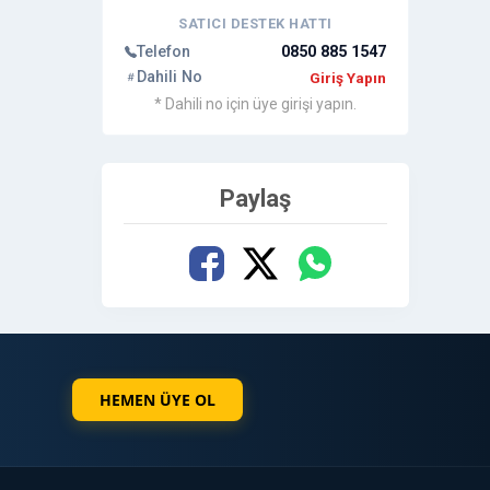
SATICI DESTEK HATTI
Telefon
0850 885 1547
Dahili No
Giriş Yapın
* Dahili no için üye girişi yapın.
Paylaş
HEMEN ÜYE OL