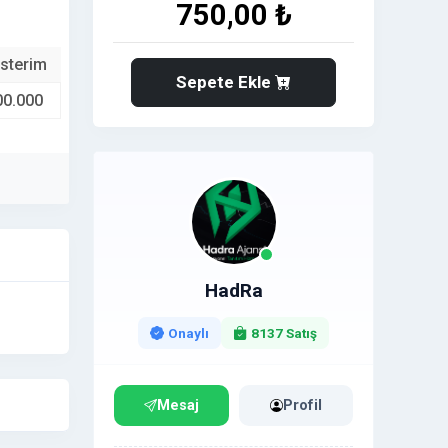
750,00 ₺
sterim
Sepete Ekle
00.000
HadRa
Onaylı
8137 Satış
Mesaj
Profil