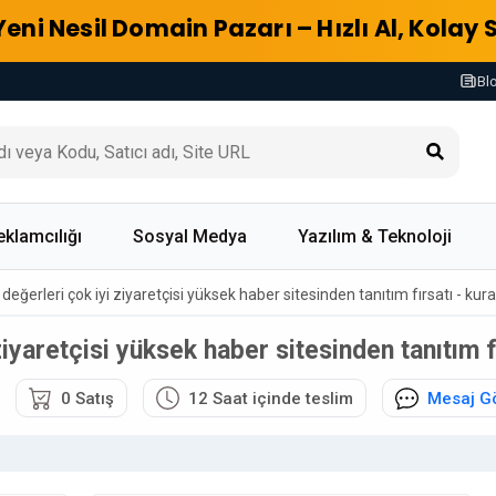
Yeni Nesil Domain Pazarı – Hızlı Al, Kolay 
Bl
eklamcılığı
Sosyal Medya
Yazılım & Teknoloji
i değerleri çok iyi ziyaretçisi yüksek haber sitesinden tanıtım fırsatı - ku
 ziyaretçisi yüksek haber sitesinden tanıtım 
0 Satış
12 Saat içinde teslim
Mesaj G