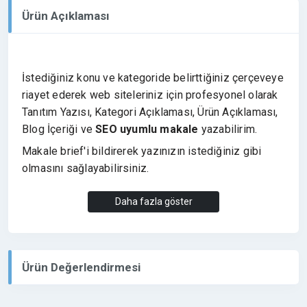
Ürün Açıklaması
İstediğiniz konu ve kategoride belirttiğiniz çerçeveye
riayet ederek w
eb siteleriniz için profesyonel olarak
Tanıtım Yazısı, Kategori Açıklaması, Ürün Açıklaması,
Blog İçeriği ve
SEO uyumlu makale
yazabilirim.
Makale brief'i bildirerek yazınızın istediğiniz gibi
olmasını sağlayabilirsiniz.
Daha fazla göster
- İçerik biçimi
- Yapılmak istenen vurgu
- Anahtar kelime
- Yedek anahtar kelimeler
Ürün Değerlendirmesi
- Hitap dili
gibi bilgileri paylaşarak daha odak bir yazı ortaya