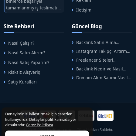
Reklam
binlerce başarıyla
tamamlanmış iş teslimatını
İletişim
tek çatıda buluşturuyoruz.
Hızlıbul, alıcı ve satıcı
Site Rehberi
Güncel Blog
arasındaki süreci risksiz
alışveriş sistemi ile koruyan
ticaretin güvenli
Backlink Satın Alma
Nasıl Çalışır?
adreslerinden birisidir.
Rehberi: Güvenli SEO İçin
Instagram Takipçi Artırma
Nasıl Satın Alırım?
Doğru Adımlar
Yöntemleri: Organik Büyüme
Freelancer Siteleri
Nasıl Satış Yaparım?
Rehberi
Arasında Doğru Seçim Nasıl
Backlink Nedir ve Nasıl
Yapılır
Risksiz Alışveriş
Alınır? Etkili Yöntemler
Domain Alım Satımı Nasıl
Satış Kuralları
Yapılır? Adım Adım Güncel
Rehber
Deneyiminizi iyileştirmek için çerezler
kullanıyoruz. Detaylar politikamızda yer
almaktadır.
Çerez Politikası
© 2015-2026
Hizlibul.com
— Tüm Hakları Saklıdır.