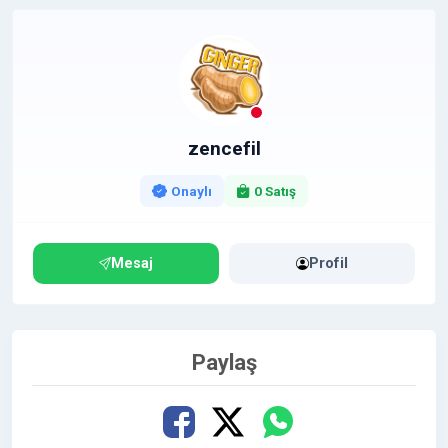
çıkmasına yardımcı olmuş olursunuz.
zencefil
Onaylı
0 Satış
Mesaj
Profil
Paylaş