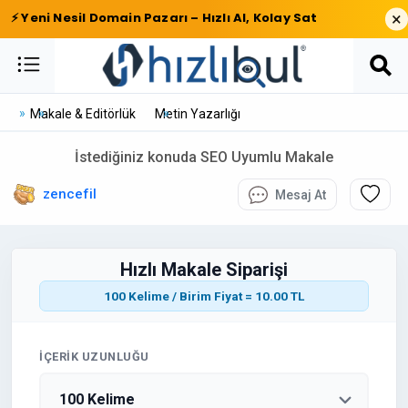
×
⚡ Yeni Nesil Domain Pazarı – Hızlı Al, Kolay Sat
Makale & Editörlük
Metin Yazarlığı
İstediğiniz konuda SEO Uyumlu Makale
zencefil
Mesaj At
Hızlı Makale Siparişi
100 Kelime / Birim Fiyat = 10.00 TL
İÇERIK UZUNLUĞU