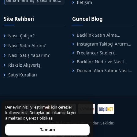
tamamlanmış iş teslimatını
İletişim
tek çatıda buluşturuyoruz.
Hızlıbul, alıcı ve satıcı
Site Rehberi
Güncel Blog
arasındaki süreci risksiz
alışveriş sistemi ile koruyan
ticaretin güvenli
Backlink Satın Alma
Nasıl Çalışır?
adreslerinden birisidir.
Rehberi: Güvenli SEO İçin
Instagram Takipçi Artırma
Nasıl Satın Alırım?
Doğru Adımlar
Yöntemleri: Organik Büyüme
Freelancer Siteleri
Nasıl Satış Yaparım?
Rehberi
Arasında Doğru Seçim Nasıl
Backlink Nedir ve Nasıl
Yapılır
Risksiz Alışveriş
Alınır? Etkili Yöntemler
Domain Alım Satımı Nasıl
Satış Kuralları
Yapılır? Adım Adım Güncel
Rehber
Deneyiminizi iyileştirmek için çerezler
kullanıyoruz. Detaylar politikamızda yer
almaktadır.
Çerez Politikası
© 2015-2026
Hizlibul.com
— Tüm Hakları Saklıdır.
Tamam