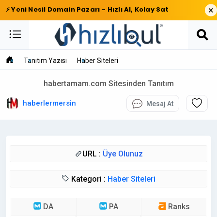
×
⚡ Yeni Nesil Domain Pazarı – Hızlı Al, Kolay Sat
Tanıtım Yazısı
Haber Siteleri
habertamam.com Sitesinden Tanıtım
haberlermersin
Mesaj At
URL :
Üye Olunuz
Kategori :
Haber Siteleri
DA
PA
Ranks