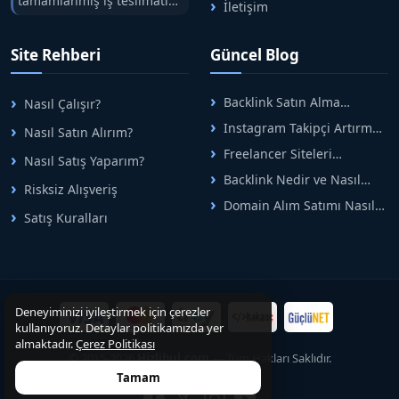
tamamlanmış iş teslimatını
İletişim
tek çatıda buluşturuyoruz.
Hızlıbul, alıcı ve satıcı
Site Rehberi
Güncel Blog
arasındaki süreci risksiz
alışveriş sistemi ile koruyan
ticaretin güvenli
Backlink Satın Alma
Nasıl Çalışır?
adreslerinden birisidir.
Rehberi: Güvenli SEO İçin
Instagram Takipçi Artırma
Nasıl Satın Alırım?
Doğru Adımlar
Yöntemleri: Organik Büyüme
Freelancer Siteleri
Nasıl Satış Yaparım?
Rehberi
Arasında Doğru Seçim Nasıl
Backlink Nedir ve Nasıl
Yapılır
Risksiz Alışveriş
Alınır? Etkili Yöntemler
Domain Alım Satımı Nasıl
Satış Kuralları
Yapılır? Adım Adım Güncel
Rehber
Deneyiminizi iyileştirmek için çerezler
kullanıyoruz. Detaylar politikamızda yer
almaktadır.
Çerez Politikası
© 2015-2026
Hizlibul.com
— Tüm Hakları Saklıdır.
Tamam