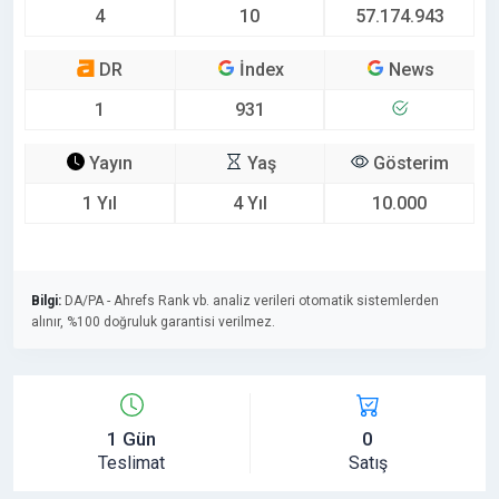
4
10
57.174.943
DR
İndex
News
1
931
Yayın
Yaş
Gösterim
1 Yıl
4 Yıl
10.000
Bilgi:
DA/PA - Ahrefs Rank vb. analiz verileri otomatik sistemlerden
alınır, %100 doğruluk garantisi verilmez.
1 Gün
0
Teslimat
Satış