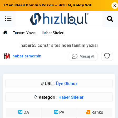
×
⚡ Yeni Nesil Domain Pazarı – Hızlı Al, Kolay Sat
Tanıtım Yazısı
Haber Siteleri
haber65.com.tr sitesinden tanıtım yazısı
haberlermersin
Mesaj At
URL :
Üye Olunuz
Kategori :
Haber Siteleri
DA
PA
Ranks