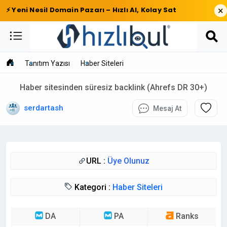
×
⚡ Yeni Nesil Domain Pazarı – Hızlı Al, Kolay Sat
Tanıtım Yazısı
Haber Siteleri
Haber sitesinden süresiz backlink (Ahrefs DR 30+)
serdartash
Mesaj At
URL :
Üye Olunuz
Kategori :
Haber Siteleri
DA
PA
Ranks