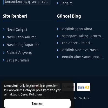
tamamlanmış iş teslimatını
İletişim
tek çatıda buluşturuyoruz.
Hızlıbul, alıcı ve satıcı
Site Rehberi
Güncel Blog
arasındaki süreci risksiz
alışveriş sistemi ile koruyan
ticaretin güvenli
Backlink Satın Alma
Nasıl Çalışır?
adreslerinden birisidir.
Rehberi: Güvenli SEO İçin
Instagram Takipçi Artırma
Nasıl Satın Alırım?
Doğru Adımlar
Yöntemleri: Organik Büyüme
Freelancer Siteleri
Nasıl Satış Yaparım?
Rehberi
Arasında Doğru Seçim Nasıl
Backlink Nedir ve Nasıl
Yapılır
Risksiz Alışveriş
Alınır? Etkili Yöntemler
Domain Alım Satımı Nasıl
Satış Kuralları
Yapılır? Adım Adım Güncel
Rehber
Deneyiminizi iyileştirmek için çerezler
kullanıyoruz. Detaylar politikamızda yer
almaktadır.
Çerez Politikası
© 2015-2026
Hizlibul.com
— Tüm Hakları Saklıdır.
Tamam