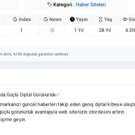
Kategori :
Haber Siteleri
İndex
News
Yayın
Yaş
Gö
1
1 Yıl
28 Yıl
4.30
n alınır, %100 doğruluk garantisi verilmez.
da Güçlü Dijital Görünürlük✅
 markanızı güncel haberleri takip eden geniş dijital kitleye ulaştı
üçlü görünürlük avantajıyla web sitenizin otoritesini artırın.
tişime geçin.