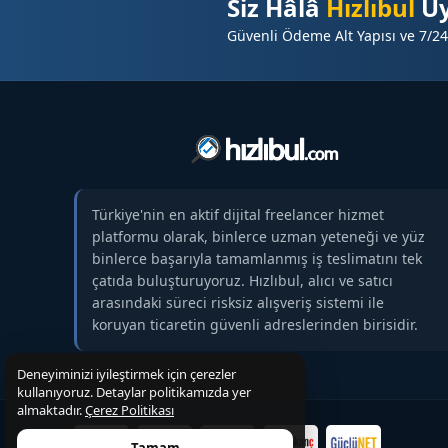
Siz Hâlâ
Hızlıbul
Üy
✅ Sağlık ve hizmet sektörleri
Güvenli Ödeme Alt Yapısı ve 7/24
✅ Startup ve girişim projeleri
✅ SEO & dijital pazarlama ajansları
⭐ Neden Linksiz Yayın Tercih Edilmeli ?
✅ Türkiye genelinde geniş kitlelere erişim
⬆️ İçerik içindedoğal ve kurumsal marka tanıtımı
☑️ Güçlü medya etkisi ile yüksek güven ve prestij
Türkiye'nin en aktif dijital freelancer hizmet
☑️ Marka bilinirliği odaklı etkili PR çalışması
platformu olarak, binlerce uzman yeteneği ve yüz
☑️ Google’da marka aramalarını destekleyen görünü
binlerce başarıyla tamamlanmış iş teslimatını tek
çatıda buluşturuyoruz. Hızlıbul, alıcı ve satıcı
arasındaki süreci risksiz alışveriş sistemi ile
⭐ İSTENİRSE MAKALENİZ ÜCRETSİZ HAZIRLANI
koruyan ticaretin güvenli adreslerinden birisidir.
⭐ Hizmet Detayları
Deneyiminizi iyileştirmek için çerezler
✅ Kalıcı tanıtım yazısı yayını
kullanıyoruz. Detaylar politikamızda yer
✅ SEO uyumlu içerik desteği
almaktadır.
Çerez Politikası
✅ Backlink çalışması