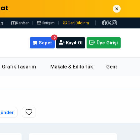
Sat
×
og
Rehber
İletişim
Geri Bildirim
0
Sepet
Kayıt Ol
Üye Girişi
Grafik Tasarım
Makale & Editörlük
Genel
Gönder