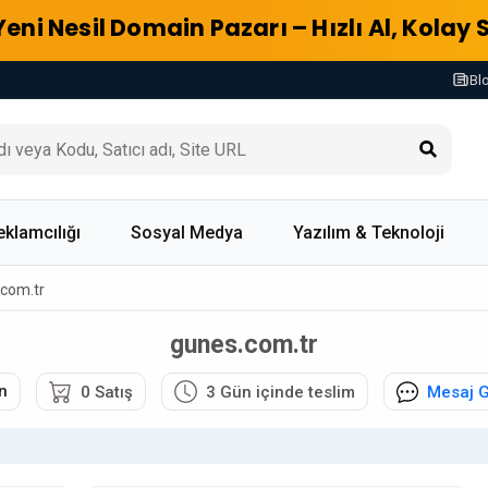
Yeni Nesil Domain Pazarı – Hızlı Al, Kolay 
Bl
eklamcılığı
Sosyal Medya
Yazılım & Teknoloji
com.tr
gunes.com.tr
n
0 Satış
3 Gün içinde teslim
Mesaj 