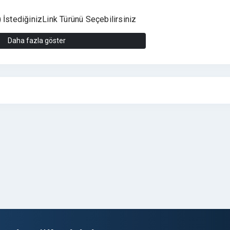
stediğinizLink Türünü Seçebilirsiniz
kelime üzerinden link verebilirsiniz.
Daha fazla göster
ınır