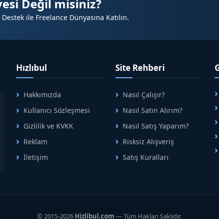
esi Değil misiniz?
 Destek ile Freelance Dünyasına Katılın.
Hızlıbul
Site Rehberi
Hakkımızda
Nasıl Çalışır?
A
Kullanıcı Sözleşmesi
Nasıl Satın Alırım?
B
rlük avantajı
Gizlilik ve KVKK
Nasıl Satış Yaparım?
Reklam
Risksiz Alışveriş
R! ⭐
İletişim
Satış Kuralları
R
© 2015-2026
Hizlibul.com
— Tüm Hakları Saklıdır.