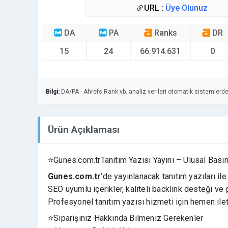
URL :
Üye Olunuz
DA
PA
Ranks
DR
15
24
66.914.631
0
Bilgi:
DA/PA - Ahrefs Rank vb. analiz verileri otomatik sistemlerde
Ürün Açıklaması
⭐Gunes.com.trTanıtım Yazısı Yayını – Ulusal Basın
Gunes.com.tr
’de yayınlanacak tanıtım yazıları ile
SEO uyumlu içerikler, kaliteli backlink desteği ve g
Profesyonel tanıtım yazısı hizmeti için hemen ile
⭐Siparişiniz Hakkında Bilmeniz Gerekenler