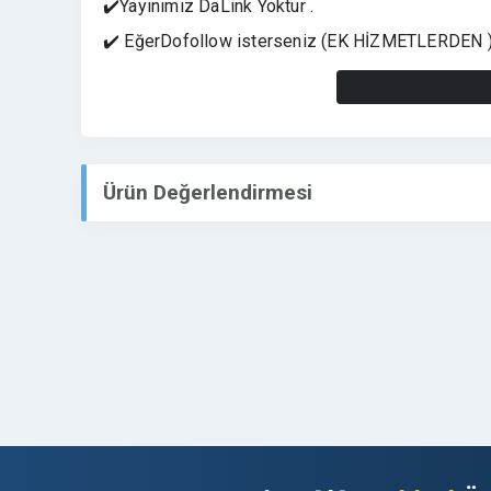
✔️Yayınımız DaLink Yoktur .
✔️ EğerDofollow isterseniz (EK HİZMETLERDEN ) İ
✔️Metin içinde Marka ismi, ürün ismi veya Anahtar 
⭐ SEO ve Marka Gücü Bir Arada
✅ Yayınlanan tanıtım yazıları ile:
✔️ Google sıralamalarınıza katkı sağlanır
Ürün Değerlendirmesi
✔️ Güçlü domain otoritesinden backlink desteği al
✔️ Markanız ulusal okuyucu kitlesine ulaşır
✔️ Dijital prestij ve kurumsal güven artışı sağlanır
✔️ Arama motorlarında kalıcı görünürlük elde edilir
⭐ Kimler İçin Uygun ?
✅ Kurumsal firmalar
✅ E-ticaret markaları
✅ Yazılım ve teknoloji projeleri
✅ Gayrimenkul ve inşaat şirketleri
✅ Eğitim ve danışmanlık firmaları