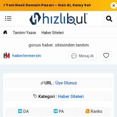
×
⚡ Yeni Nesil Domain Pazarı – Hızlı Al, Kolay Sat
Tanıtım Yazısı
Haber Siteleri
gorıus haber. sitesinden tanıtım
haberlermersin
Mesaj At
URL :
Üye Olunuz
Kategori :
Haber Siteleri
DA
PA
Ranks