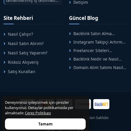
tamamlanmış iş teslimatını
İletişim
tek çatıda buluşturuyoruz.
Hızlıbul, alıcı ve satıcı
Site Rehberi
Güncel Blog
arasındaki süreci risksiz
alışveriş sistemi ile koruyan
ticaretin güvenli
Backlink Satın Alma
Nasıl Çalışır?
adreslerinden birisidir.
Rehberi: Güvenli SEO İçin
Instagram Takipçi Artırma
Nasıl Satın Alırım?
Doğru Adımlar
Yöntemleri: Organik Büyüme
Freelancer Siteleri
Nasıl Satış Yaparım?
Rehberi
Arasında Doğru Seçim Nasıl
Backlink Nedir ve Nasıl
Yapılır
Risksiz Alışveriş
Alınır? Etkili Yöntemler
Domain Alım Satımı Nasıl
Satış Kuralları
Yapılır? Adım Adım Güncel
Rehber
Deneyiminizi iyileştirmek için çerezler
kullanıyoruz. Detaylar politikamızda yer
almaktadır.
Çerez Politikası
© 2015-2026
Hizlibul.com
— Tüm Hakları Saklıdır.
Tamam