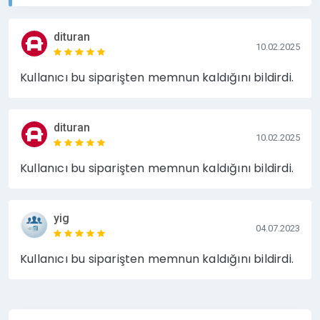
eder.
Sitenizin popülerliğinizi arttırarak marka bilinirliği
dituran
10.02.2025
sağlar.
Kullanıcı bu siparişten memnun kaldığını bildirdi.
Sitenizin Hitinin artmasına yardımcı olur.
Sitenizin arama motorlarında hızlı indexlenir.
dituran
10.02.2025
BİLGİLENDİRME ;
Kullanıcı bu siparişten memnun kaldığını bildirdi.
Yayınlanması istediğiniz yazıyı bize sipariş
esnasında veya sonrasında mesaj olarak
gönderebilirsiniz.
yig
04.07.2023
Tanıtım yazısı içerisinde maksimum 3 adet link
Kullanıcı bu siparişten memnun kaldığını bildirdi.
çıkışı yapabilirsiniz, Link çıkışları Do Follow olarak
yapılmaktadır.
Yayın Süresi (1 Yıl) temsili olarak eklenmiştir,