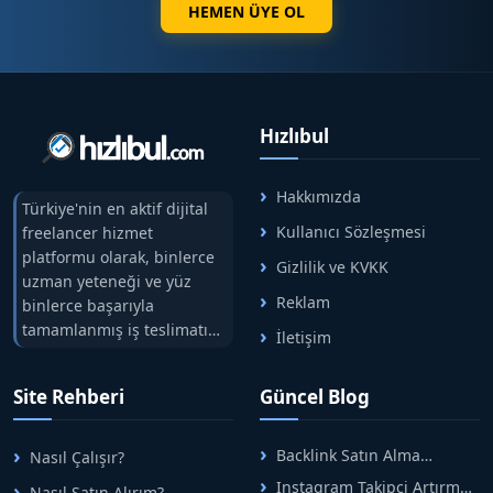
HEMEN ÜYE OL
Hızlıbul
Hakkımızda
Türkiye'nin en aktif dijital
Kullanıcı Sözleşmesi
freelancer hizmet
platformu olarak, binlerce
Gizlilik ve KVKK
uzman yeteneği ve yüz
Reklam
binlerce başarıyla
tamamlanmış iş teslimatını
İletişim
tek çatıda buluşturuyoruz.
Hızlıbul, alıcı ve satıcı
Site Rehberi
Güncel Blog
arasındaki süreci risksiz
alışveriş sistemi ile koruyan
ticaretin güvenli
Backlink Satın Alma
Nasıl Çalışır?
adreslerinden birisidir.
Rehberi: Güvenli SEO İçin
Instagram Takipçi Artırma
Nasıl Satın Alırım?