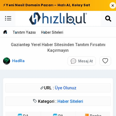
×
⚡ Yeni Nesil Domain Pazarı – Hızlı Al, Kolay Sat
Tanıtım Yazısı
Haber Siteleri
Gaziantep Yerel Haber Sitesinden Tanıtım Fırsatını
Kaçırmayın
HadRa
Mesaj At
URL :
Üye Olunuz
Kategori :
Haber Siteleri