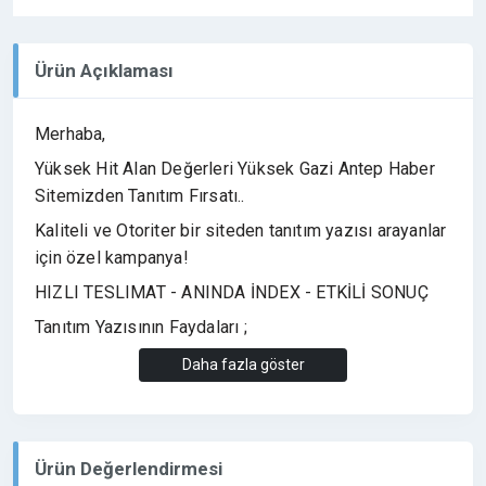
Ürün Açıklaması
Merhaba,
Yüksek Hit Alan Değerleri Yüksek Gazi Antep Haber
Sitemizden Tanıtım Fırsatı..
Kaliteli ve Otoriter bir siteden tanıtım yazısı arayanlar
için özel kampanya!
HIZLI TESLIMAT - ANINDA İNDEX - ETKİLİ SONUÇ
Tanıtım Yazısının Faydaları ;
Daha fazla göster
Ürün/Marka, Web Site tanıtımı yapılabilir.
Firmanızın tanıtımına katkıda bulunur.
Ürün Değerlendirmesi
Sitenizin Google sıralamasında yükselmesine etki