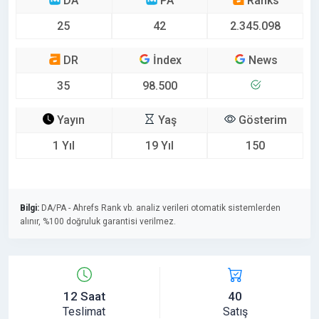
DA
PA
Ranks
25
42
2.345.098
DR
İndex
News
35
98.500
Yayın
Yaş
Gösterim
1 Yıl
19 Yıl
150
Bilgi:
DA/PA - Ahrefs Rank vb. analiz verileri otomatik sistemlerden
alınır, %100 doğruluk garantisi verilmez.
12 Saat
40
Teslimat
Satış