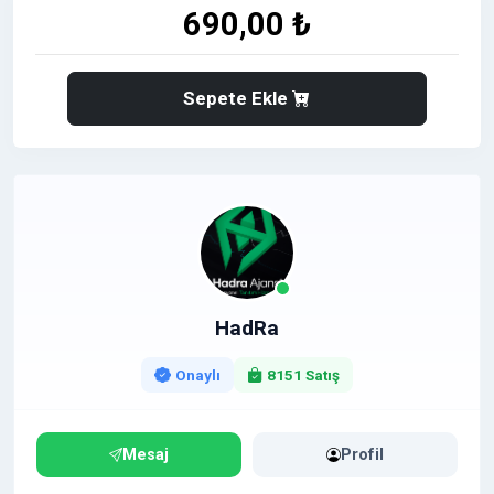
Tanıtım yazıları herhangi bir sorun yaşanmadığı
690,00 ₺
sürece süresiz olarak yayınlanmaktadır.
Bahis, Kumar, Esc, XYZ, İllegal Ürün satışı vb. içerikli
siteler için çalışma yapılmamaktadır.
Sepete Ekle
Detaylı bilgi almak adına veya sorularınız için bana
mesaj gönderebilirsiniz, mümkün olan en kısa sürede
tarafınıza dönüş sağlamaktayız.
Diğer Kaliteli Sitelerden Tanıtım Yazısı İlanlara Profil
Sayfam'dan ulaşabilirsiniz.
https://www.hizlibul.com/profil/hadra/satislar/#satis
HadRa
lar
Onaylı
8151 Satış
Mesaj
Profil