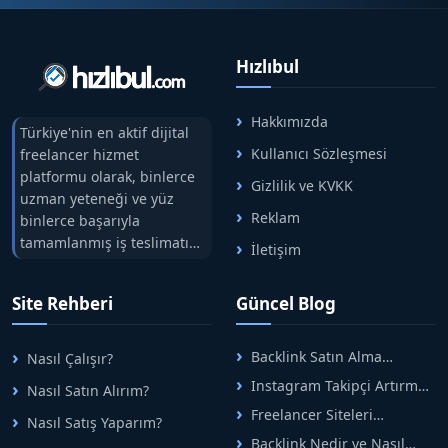
Hızlıbul
Hakkımızda
Türkiye'nin en aktif dijital
Kullanıcı Sözleşmesi
freelancer hizmet
platformu olarak, binlerce
Gizlilik ve KVKK
uzman yeteneği ve yüz
Reklam
binlerce başarıyla
tamamlanmış iş teslimatını
İletişim
tek çatıda buluşturuyoruz.
Hızlıbul, alıcı ve satıcı
Site Rehberi
Güncel Blog
arasındaki süreci risksiz
alışveriş sistemi ile koruyan
ticaretin güvenli
Backlink Satın Alma
Nasıl Çalışır?
adreslerinden birisidir.
Rehberi: Güvenli SEO İçin
Instagram Takipçi Artırma
Nasıl Satın Alırım?
Doğru Adımlar
Yöntemleri: Organik Büyüme
Freelancer Siteleri
Nasıl Satış Yaparım?
Rehberi
Arasında Doğru Seçim Nasıl
Backlink Nedir ve Nasıl