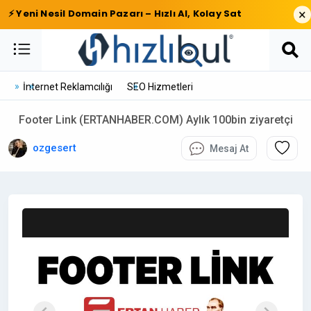
×
⚡ Yeni Nesil Domain Pazarı – Hızlı Al, Kolay Sat
İnternet Reklamcılığı
SEO Hizmetleri
Footer Link (ERTANHABER.COM) Aylık 100bin ziyaretçi
ozgesert
Mesaj At