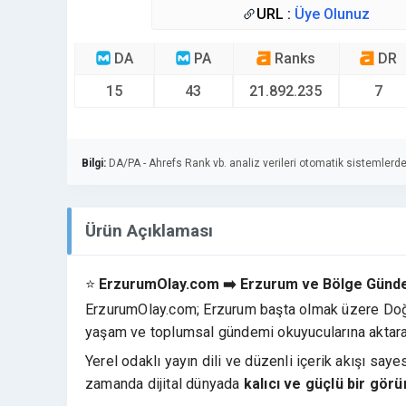
URL :
Üye Olunuz
DA
PA
Ranks
DR
15
43
21.892.235
7
Bilgi:
DA/PA - Ahrefs Rank vb. analiz verileri otomatik sistemlerde
Ürün Açıklaması
⭐
ErzurumOlay.com ➡️ Erzurum ve Bölge Gündem
ErzurumOlay.com; Erzurum başta olmak üzere Doğu 
yaşam ve toplumsal gündemi okuyucularına aktaran g
Yerel odaklı yayın dili ve düzenli içerik akışı say
zamanda dijital dünyada
kalıcı ve güçlü bir gör