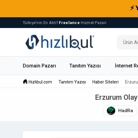
⚡ 
Türkiye'nin En Aktif
Freelance
Hizmet Pazarı
Domain Pazarı
Tanıtım Yazısı
İnternet R
Hızlıbul.com
Tanıtım Yazısı
Haber Siteleri
Erzuru
Erzurum Olay 
HadRa