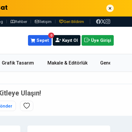
Sat
×
og
Rehber
İletişim
Geri Bildirim
0
Sepet
Kayıt Ol
Üye Girişi
Grafik Tasarım
Makale & Editörlük
Genel
itleye Ulaşın!
Gönder