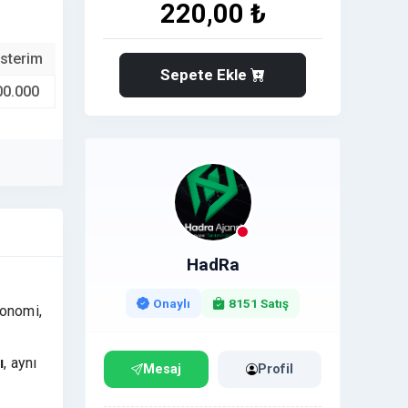
220,00 ₺
sterim
Sepete Ekle
00.000
HadRa
Onaylı
8151 Satış
konomi,
ı
, aynı
Mesaj
Profil