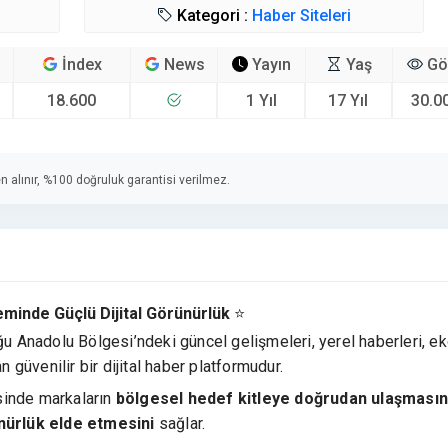
Kategori :
Haber Siteleri
İndex
News
Yayın
Yaş
Gö
18.600
1 Yıl
17 Yıl
30.0
n alınır, %100 doğruluk garantisi verilmez.
inde Güçlü Dijital Görünürlük
⭐
Anadolu Bölgesi’ndeki güncel gelişmeleri, yerel haberleri, e
üvenilir bir dijital haber platformudur.
esinde markaların
bölgesel hedef kitleye doğrudan ulaşmasın
ünürlük elde etmesini
sağlar.