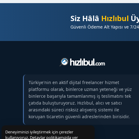
✔️
SEO uyumlu, özgün tanıtım yazısı
✔️ Hedef kitleye uygun, yerel odaklı içerik kurgus
Siz Hâlâ
Hızlıbul
Üy
✔️ Editoryal uyumlu ve profesyonel yayın süreci
Güvenli Ödeme Alt Yapısı ve 7/24
✔️ Hızlı ve sorunsuz yayın
⭐
Bu Yayın Size Ne Sağlar?
☝️ Markanızın Erzurum ve bölge genelinde
daha g
☑️ Yerel hedef kitleye doğrudan erişim
☑️ Güvenilir bir yerel haber platformunda yer alma 
☑️ Marka bilinirliği ve güven algısında artış
Türkiye'nin en aktif dijital freelancer hizmet
☑️ Dijital trafik ve etkileşim artışı
platformu olarak, binlerce uzman yeteneği ve yüz
⭐
Yayın Süreci
binlerce başarıyla tamamlanmış iş teslimatını tek
⏳ İçeriğiniz
kısa sürede yayına alınır
çatıda buluşturuyoruz. Hızlıbul, alıcı ve satıcı
arasındaki süreci risksiz alışveriş sistemi ile
✔️ Yayın süresi boyunca görünürlük devam eder
koruyan ticaretin güvenli adreslerinden birisidir.
✔️ Marka algısı ve bilinirlik güçlenir
✔️ Ek etkileşim ve farkındalık sağlanır
Deneyiminizi iyileştirmek için çerezler
⭐
Yayın Politikası
kullanıyoruz. Detaylar politikamızda yer