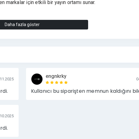
n markalar için etkili bir yayın ortamı sunar.
iyaretçi trafiği
Daha fazla göster
u kitlesi
main yapısı
oranları
pısı
azandıran yayın ortamı
engnkrky
.11.2025
0
meler
rdi.
Kullanıcı bu siparişten memnun kaldığını bild
ticaret markaları
.10.2025
rdi.