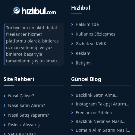
Hızlıbul
Hakkımızda
Türkiye'nin en aktif dijital
Kullanıcı Sözleşmesi
freelancer hizmet
platformu olarak, binlerce
Gizlilik ve KVKK
uzman yeteneği ve yüz
Reklam
binlerce başarıyla
tamamlanmış iş teslimatını
İletişim
tek çatıda buluşturuyoruz.
Hızlıbul, alıcı ve satıcı
Site Rehberi
Güncel Blog
arasındaki süreci risksiz
alışveriş sistemi ile koruyan
ticaretin güvenli
Backlink Satın Alma
Nasıl Çalışır?
adreslerinden birisidir.
Rehberi: Güvenli SEO İçin
Instagram Takipçi Artırma
Nasıl Satın Alırım?
Doğru Adımlar
Yöntemleri: Organik Büyüme
Freelancer Siteleri
Nasıl Satış Yaparım?
Rehberi
Arasında Doğru Seçim Nasıl
Backlink Nedir ve Nasıl
Yapılır
Risksiz Alışveriş
Alınır? Etkili Yöntemler
Domain Alım Satımı Nasıl
Satış Kuralları