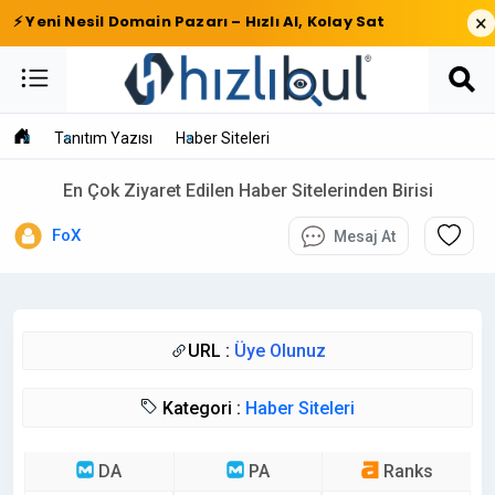
×
⚡ Yeni Nesil Domain Pazarı – Hızlı Al, Kolay Sat
Tanıtım Yazısı
Haber Siteleri
En Çok Ziyaret Edilen Haber Sitelerinden Birisi
FoX
Mesaj At
URL :
Üye Olunuz
Kategori :
Haber Siteleri
DA
PA
Ranks