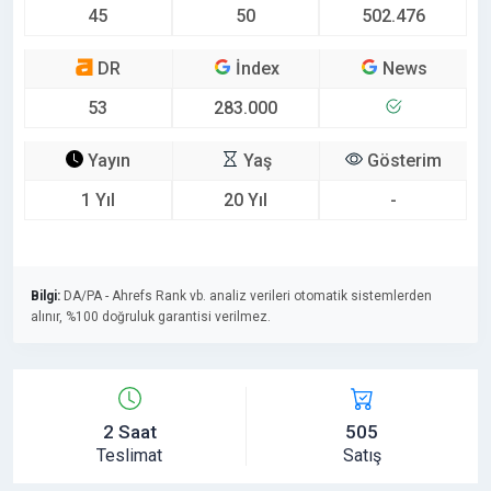
45
50
502.476
DR
İndex
News
53
283.000
Yayın
Yaş
Gösterim
1 Yıl
20 Yıl
-
Bilgi:
DA/PA - Ahrefs Rank vb. analiz verileri otomatik sistemlerden
alınır, %100 doğruluk garantisi verilmez.
2 Saat
505
Teslimat
Satış