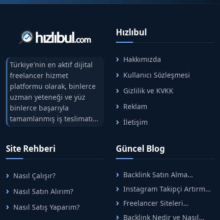
Hızlıbul
Hakkımızda
Türkiye'nin en aktif dijital
Kullanıcı Sözleşmesi
freelancer hizmet
platformu olarak, binlerce
Gizlilik ve KVKK
uzman yeteneği ve yüz
Reklam
binlerce başarıyla
tamamlanmış iş teslimatını
İletişim
tek çatıda buluşturuyoruz.
Hızlıbul, alıcı ve satıcı
Site Rehberi
Güncel Blog
arasındaki süreci risksiz
alışveriş sistemi ile koruyan
ticaretin güvenli
Backlink Satın Alma
Nasıl Çalışır?
adreslerinden birisidir.
Rehberi: Güvenli SEO İçin
Instagram Takipçi Artırma
Nasıl Satın Alırım?
Doğru Adımlar
Yöntemleri: Organik Büyüme
Freelancer Siteleri
Nasıl Satış Yaparım?
Rehberi
Arasında Doğru Seçim Nasıl
Backlink Nedir ve Nasıl