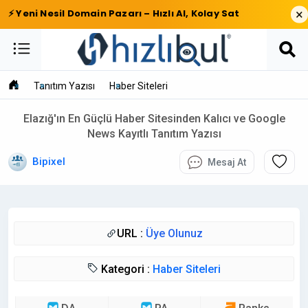
×
⚡ Yeni Nesil Domain Pazarı – Hızlı Al, Kolay Sat
Tanıtım Yazısı
Haber Siteleri
Elazığ'ın En Güçlü Haber Sitesinden Kalıcı ve Google
News Kayıtlı Tanıtım Yazısı
Bipixel
Mesaj At
URL :
Üye Olunuz
Kategori :
Haber Siteleri