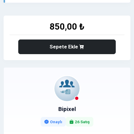
portalıdır.???? Site Metrikleri ve Özellikleri•Kategori:
Haber, Güncel, Yerel Medya•İndeks Hızı: Çok Hızlı
(Google News)•İçerik: %100 Güncel ve Özgün Haber
Akışı•Link Türü: Do-Follow (SEO Uyumlu)????️ Yayın
850,00 ₺
Şartları1.Tanıtım yazıları en az 200 kelime olmalı ve en
fazla 3 adet çıkış linki (backlink) içermelidir.2.Yazılar
kalıcıdır, sonradan silinme veya link kaldırılma söz
konusu değildir.3.İllegal (Bahis, Adult vb.) içerikler
Sepete Ekle
kesinlikle kabul edilmez.4.Yazılarınızın ana sayfa haber
akışında görünmesi sağlanır.Sitenize güç katmak ve
otoritenizi artırmak için hemen sipariş verebilirsiniz!
Bipixel
Onaylı
26 Satış