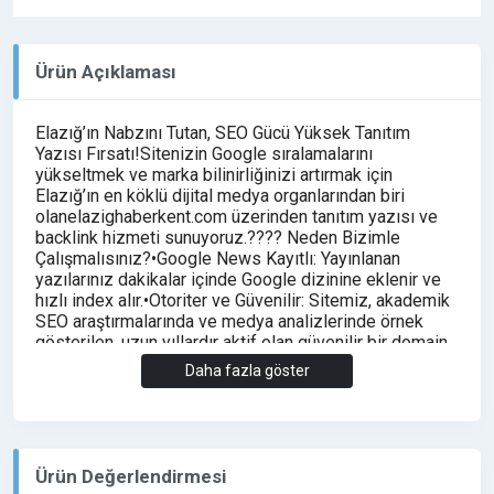
Ürün Açıklaması
Elazığ’ın Nabzını Tutan, SEO Gücü Yüksek Tanıtım
Yazısı Fırsatı!Sitenizin Google sıralamalarını
yükseltmek ve marka bilinirliğinizi artırmak için
Elazığ’ın en köklü dijital medya organlarından biri
olanelazighaberkent.com üzerinden tanıtım yazısı ve
backlink hizmeti sunuyoruz.???? Neden Bizimle
Çalışmalısınız?•Google News Kayıtlı: Yayınlanan
yazılarınız dakikalar içinde Google dizinine eklenir ve
hızlı index alır.•Otoriter ve Güvenilir: Sitemiz, akademik
SEO araştırmalarında ve medya analizlerinde örnek
gösterilen, uzun yıllardır aktif olan güvenilir bir domain
yapısına sahiptir.•Yüksek Etkileşim: Günlük binlerce
Daha fazla göster
tekil ziyaretçisi olan, Elazığ yerelinde ve ulusalda takip
edilen güncel bir platformdur.•Kalıcı Linkler: Yayınlanan
tanıtım yazıları ve linkler, site açık kaldığı sürece (ömür
boyu) silinmez.•Temiz Link Profili: Sitemiz bir "link
çiftliği" değildir; içerik kalitesine önem veren, düşük
Ürün Değerlendirmesi
spam skoruna sahip profesyonel bir haber