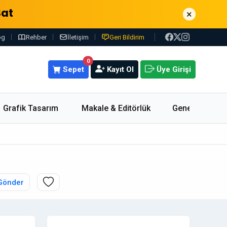
Sat
×
og
Rehber
İletişim
Geri Bildirim
0
Sepet
Kayıt Ol
Üye Girişi
Grafik Tasarım
Makale & Editörlük
Genel
Gönder