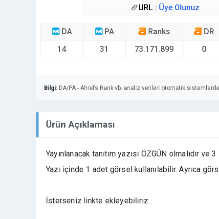
URL :
Üye Olunuz
DA
PA
Ranks
DR
14
31
73.171.899
0
Bilgi:
DA/PA - Ahrefs Rank vb. analiz verileri otomatik sistemlerde
Ürün Açıklaması
Yayınlanacak tanıtım yazısı ÖZGÜN olmalıdır ve 3 lin
Yazı içinde 1 adet görsel kullanılabilir. Ayrıca görs
İsterseniz linkte ekleyebiliriz.