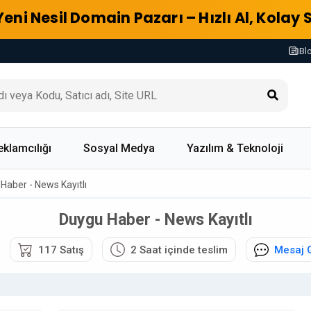
Yeni Nesil Domain Pazarı – Hızlı Al, Kolay 
Bl
eklamcılığı
Sosyal Medya
Yazılım & Teknoloji
Haber - News Kayıtlı
Duygu Haber - News Kayıtlı
117 Satış
2 Saat içinde teslim
Mesaj 