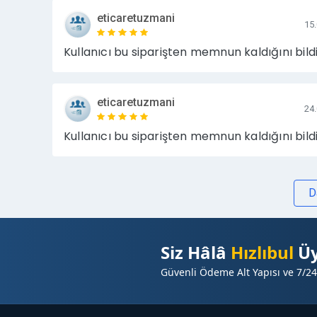
eticaretuzmani
15
Kullanıcı bu siparişten memnun kaldığını bildi
eticaretuzmani
24
Kullanıcı bu siparişten memnun kaldığını bildi
D
Siz Hâlâ
Hızlıbul
Üy
Güvenli Ödeme Alt Yapısı ve 7/24