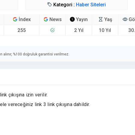
Kategori :
Haber Siteleri
İndex
News
Yayın
Yaş
Gö
255
2 Yıl
10 Yıl
30
n alınır, %100 doğruluk garantisi verilmez.
k çıkışına izin verilir.
ele vereceğiniz link 3 link çıkışına dahildir.