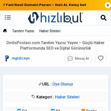
×
⚡ Yeni Nesil Domain Pazarı – Hızlı Al, Kolay Sat
Tanıtım Yazısı
Haber Siteleri
DirilisPostasi.com Tanıtım Yazısı Yayını – Güçlü Haber
Platformunda SEO ve Dijital Görünürlük
mgtdizayn
Mesaj At
URL :
Üye Olunuz
Kategori :
Haber Siteleri