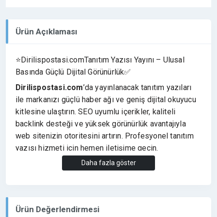
Ürün Açıklaması
⭐Dirilispostasi.comTanıtım Yazısı Yayını – Ulusal
Basında Güçlü Dijital Görünürlük✅
Dirilispostasi.com
’da yayınlanacak tanıtım yazıları
ile markanızı güçlü haber ağı ve geniş dijital okuyucu
kitlesine ulaştırın. SEO uyumlu içerikler, kaliteli
backlink desteği ve yüksek görünürlük avantajıyla
web sitenizin otoritesini artırın. Profesyonel tanıtım
yazısı hizmeti için hemen iletişime geçin.
⭐Siparişiniz Hakkında Bilmeniz Gerekenler
Daha fazla göster
✔️Yayınımız Linksizdir.
✔️Yayınımız Nofollow Yayınlanır.
✔️ EğerLink isterseniz (EK HİZMETLERDEN )
Ürün Değerlendirmesi
İstediğinizLink Türünü Seçebilirsiniz