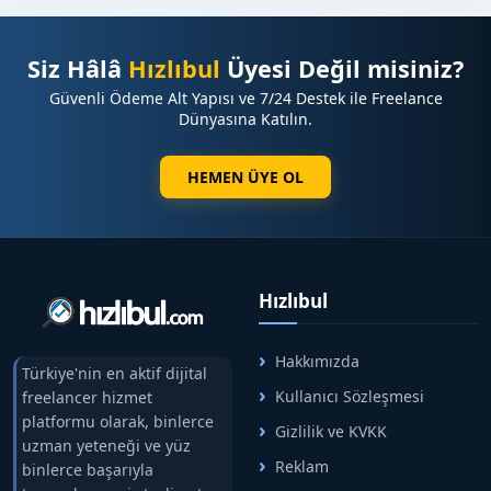
✅ Görsel ekleme imkanı
✅ Hızlı yayın süreci
Siz Hâlâ
Hızlıbul
Üyesi Değil misiniz?
✅ İsteğe bağlı sosyal medya paylaşımı
Güvenli Ödeme Alt Yapısı ve 7/24 Destek ile Freelance
Dünyasına Katılın.
⭐ Neden Tanıtım Yazısı ?
✔️ Türkiye genelinde güçlü haber ağı
HEMEN ÜYE OL
✔️ Yüksek ziyaretçi trafiği
✔️ Güvenilir ve kurumsal medya markası
✔️ SEO açısından güçlü domain yapısı
✔️ Marka bilinirliği ve dijital itibar avantajı
Hızlıbul
⭐ Tüm Haber Sitelerimiz & Yayın Ağımız
Yayın sağlayabildiğimiz tüm haber siteleri, güncel
Hakkımızda
fiyat listesi ve kampanyalarımıza aşağıdaki
Türkiye'nin en aktif dijital
Kullanıcı Sözleşmesi
freelancer hizmet
bağlantıdan ulaşabilirsiniz:
platformu olarak, binlerce
Gizlilik ve KVKK
uzman yeteneği ve yüz
➡️ HızlıBul Satış Profili
Reklam
binlerce başarıyla
Geniş haber ağımız