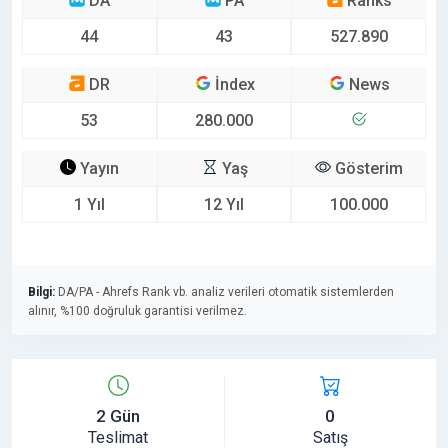
DA
PA
Ranks
44
43
527.890
DR
İndex
News
53
280.000
Yayın
Yaş
Gösterim
1 Yıl
12 Yıl
100.000
Bilgi:
DA/PA - Ahrefs Rank vb. analiz verileri otomatik sistemlerden
alınır, %100 doğruluk garantisi verilmez.
2 Gün
0
Teslimat
Satış