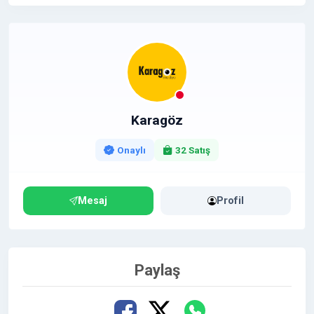
sürece süresiz olarak yayınlanmaktadır.
Bahis, Kumar, Esc, XYZ, İllegal Ürün satışı vb. içerikli
siteler için çalışma yapılmamaktadır.
Detaylı bilgi almak adına veya sorularınız için bana
mesaj gönderebilirsiniz, mümkün olan en kısa sürede
Karagöz
tarafınıza dönüş sağlamaktayız.
Diğer Kaliteli Sitelerden Tanıtım Yazısı İlanlara Profil
Onaylı
32 Satış
Sayfam'dan ulaşabilirsiniz.
Mesaj
Profil
Paylaş