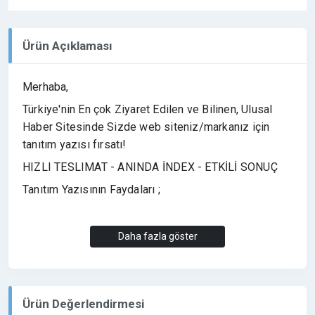
Ürün Açıklaması
Merhaba,
Türkiye'nin En çok Ziyaret Edilen ve Bilinen, Ulusal
Haber Sitesinde Sizde web siteniz/markanız için
tanıtım yazısı fırsatı!
HIZLI TESLIMAT - ANINDA İNDEX - ETKİLİ SONUÇ
Tanıtım Yazısının Faydaları ;
Ürün/Marka, Web Site tanıtımı yapılabilir.
Daha fazla göster
Firmanızın tanıtımına katkıda bulunur.
Sitenizin Google sıralamasında yükselmesine etki
eder.
Ürün Değerlendirmesi