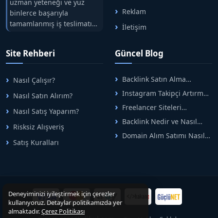
uzman yeteneği ve yüz
Reklam
binlerce başarıyla
tamamlanmış iş teslimatını
İletişim
tek çatıda buluşturuyoruz.
Hızlıbul, alıcı ve satıcı
Site Rehberi
Güncel Blog
arasındaki süreci risksiz
alışveriş sistemi ile koruyan
ticaretin güvenli
Backlink Satın Alma
Nasıl Çalışır?
adreslerinden birisidir.
Rehberi: Güvenli SEO İçin
Instagram Takipçi Artırma
Nasıl Satın Alırım?
Doğru Adımlar
Yöntemleri: Organik Büyüme
Freelancer Siteleri
Nasıl Satış Yaparım?
Rehberi
Arasında Doğru Seçim Nasıl
Backlink Nedir ve Nasıl
Yapılır
Risksiz Alışveriş
Alınır? Etkili Yöntemler
Domain Alım Satımı Nasıl
Satış Kuralları
Yapılır? Adım Adım Güncel
Rehber
Deneyiminizi iyileştirmek için çerezler
kullanıyoruz. Detaylar politikamızda yer
almaktadır.
Çerez Politikası