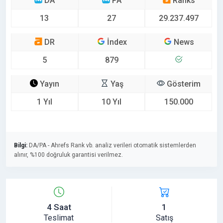
DA
PA
Ranks
13
27
29.237.497
DR
İndex
News
5
879
Yayın
Yaş
Gösterim
1 Yıl
10 Yıl
150.000
Bilgi:
DA/PA - Ahrefs Rank vb. analiz verileri otomatik sistemlerden
alınır, %100 doğruluk garantisi verilmez.
4 Saat
1
Teslimat
Satış