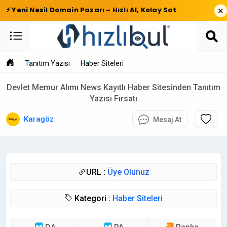
×
⚡ Yeni Nesil Domain Pazarı – Hızlı Al, Kolay Sat
Tanıtım Yazısı
Haber Siteleri
Devlet Memur Alımı News Kayıtlı Haber Sitesinden Tanıtım
Yazısı Fırsatı
Karagöz
Mesaj At
URL :
Üye Olunuz
Kategori :
Haber Siteleri