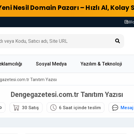
Yeni Nesil Domain Pazarı – Hızlı Al, Kolay 
Bl
eklamcılığı
Sosyal Medya
Yazılım & Teknoloji
azetesi.com.tr Tanıtım Yazısı
Dengegazetesi.com.tr Tanıtım Yazısı
p
30 Satış
6 Saat içinde teslim
Mesaj