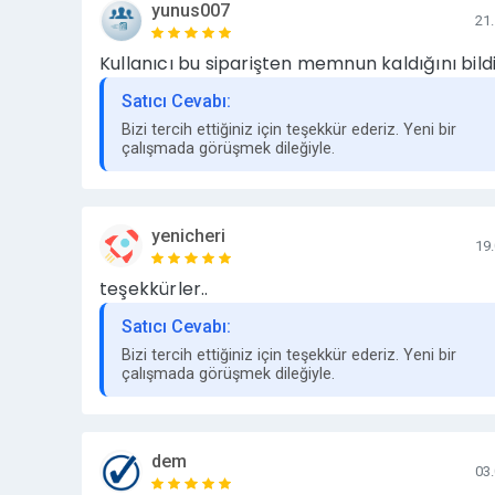
Genel ahlak ve etik kurallarına aykırı, şiddeti vey
yunus007
21
Kullanıcı bu siparişten memnun kaldığını bildi
Yazınızın yasalara, temel etik kurallara ve genel 
tanıtım yazıları yayına alınmaz.
Satıcı Cevabı:
Aklınıza takılan başka sorular varsa bize mesaj yo
Bizi tercih ettiğiniz için teşekkür ederiz. Yeni bir
çalışmada görüşmek dileğiyle.
saatlerinde hızlıca dönüş yapmaktayız.
AŞAĞIDAKİ ADRESTEN KALİTELİ TÜM SİTELERİM
https://www.hizlibul.com/profil/hepnetgrup/satis
yenicheri
19
teşekkürler..
Satıcı Cevabı:
Bizi tercih ettiğiniz için teşekkür ederiz. Yeni bir
çalışmada görüşmek dileğiyle.
dem
03