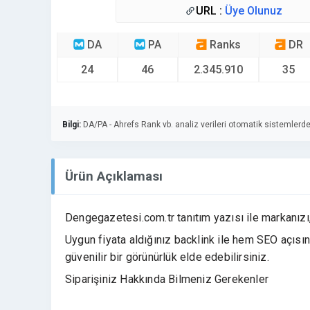
URL :
Üye Olunuz
DA
PA
Ranks
DR
24
46
2.345.910
35
Bilgi:
DA/PA - Ahrefs Rank vb. analiz verileri otomatik sistemlerde
Ürün Açıklaması
Dengegazetesi.com.tr tanıtım yazısı ile markanızı,
Uygun fiyata aldığınız backlink ile hem SEO açıs
güvenilir bir görünürlük elde edebilirsiniz.
Siparişiniz Hakkında Bilmeniz Gerekenler