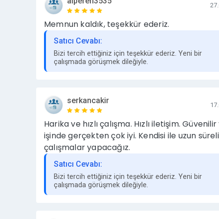
alperen3535
Yayın Süresi ve Garanti
27
Bu hizmette tanıtım yazıları için yayında kalma garan
Memnun kaldık, teşekkür ederiz.
boyunca yayında kalmasından sorumluyuz. Bu 1 yıll
Satıcı Cevabı:
Aksine, herhangi bir sorun, zorunlu hukuki gerekli
Bizi tercih ettiğiniz için teşekkür ederiz. Yeni bir
yazıları çoğu zaman 1 yıldan çok daha uzun sürele
çalışmada görüşmek dileğiyle.
politikaları gereği zaman zaman eski içerikleri tem
yıldan uzun süre yayında tutulur.
Yayın Kuralları ve Kabul Edilmeyen İçerikler
serkancakir
17
Aşağıdaki türde içerikler ve siteler için çalışma y
Harika ve hızlı çalışma. Hızlı iletişim. Güvenilir
işinde gerçekten çok iyi. Kendisi ile uzun süreli
Bahis ve kumar içerikleri,
çalışmalar yapacağız.
18+ (yetişkin içerikleri),
Satıcı Cevabı:
Bizi tercih ettiğiniz için teşekkür ederiz. Yeni bir
Medyum, büyü, muska vb. içerikler,
çalışmada görüşmek dileğiyle.
Yasalara aykırı ürün ve hizmet satışı (illegal ürün