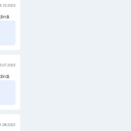
5.10.2023
irdi.
ayan
5.07.2023
irdi.
1.08.2022