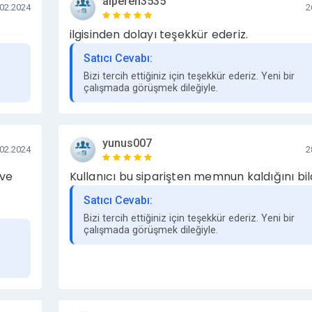
alperen3535
.02.2024
2
ti süresi 1 yıldır. Bu garanti ile yazınızın ilgili sitede en az 1 y
ilgisinden dolayı teşekkür ederiz.
ık süre, yazının 1 yıl sonunda mutlaka silineceği anlamına gel
Satıcı Cevabı:
lik veya sitede büyük bir yapısal değişiklik olmadığı sürece tanı
Bizi tercih ettiğiniz için teşekkür ederiz. Yeni bir
r boyunca yayında kalmaya devam eder. Bazı siteler, kendi içer
çalışmada görüşmek dileğiyle.
izleyebilir; ancak bu gibi durumlarda bile tanıtım yazıları genell
yunus007
.02.2024
2
apılmamaktadır:
 ve
Kullanıcı bu siparişten memnun kaldığını bild
Satıcı Cevabı:
Bizi tercih ettiğiniz için teşekkür ederiz. Yeni bir
çalışmada görüşmek dileğiyle.
, kaçak ürün vb.),