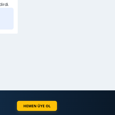
irdi.
HEMEN ÜYE OL