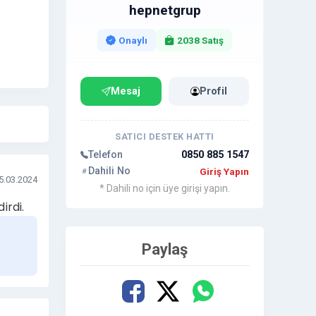
hepnetgrup
Onaylı
2038 Satış
Mesaj
Profil
le
SATICI DESTEK HATTI
Telefon
0850 885 1547
Dahili No
Giriş Yapın
5.03.2024
* Dahili no için üye girişi yapın.
irdi.
nmasını
Paylaş
ve link
lanır