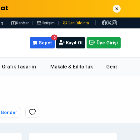
Sat
×
og
Rehber
İletişim
Geri Bildirim
0
Sepet
Kayıt Ol
Üye Girişi
Grafik Tasarım
Makale & Editörlük
Genel
 Gönder