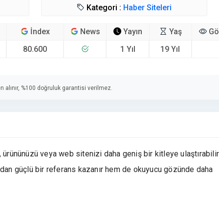
Kategori :
Haber Siteleri
İndex
News
Yayın
Yaş
Gö
80.600
1 Yıl
19 Yıl
n alınır, %100 doğruluk garantisi verilmez.
 ürününüzü veya web sitenizi daha geniş bir kitleye ulaştırabilir
ından güçlü bir referans kazanır hem de okuyucu gözünde daha