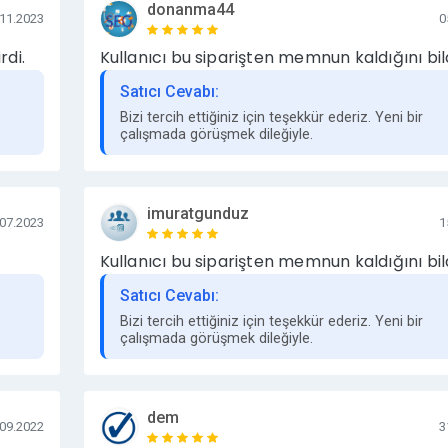
a nefreti teşvik eden içerikler.
donanma44
.11.2023
0
rdi.
Kullanıcı bu siparişten memnun kaldığını bild
reklam ilkelerine uygun olması gerekmektedir. Bu kriterlere uym
Satıcı Cevabı:
luyla her zaman ulaşabilirsiniz. Mesajlarınıza mesai günleri ve
Bizi tercih ettiğiniz için teşekkür ederiz. Yeni bir
çalışmada görüşmek dileğiyle.
İZE ULAŞABİLİRSİNİZ
lar/#satislar
imuratgunduz
.07.2023
1
Kullanıcı bu siparişten memnun kaldığını bild
Satıcı Cevabı:
Bizi tercih ettiğiniz için teşekkür ederiz. Yeni bir
çalışmada görüşmek dileğiyle.
dem
.09.2022
3