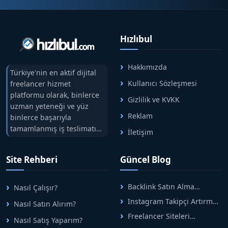
Hızlıbul
Hakkımızda
Türkiye'nin en aktif dijital
Kullanıcı Sözleşmesi
freelancer hizmet
platformu olarak, binlerce
Gizlilik ve KVKK
uzman yeteneği ve yüz
Reklam
binlerce başarıyla
tamamlanmış iş teslimatını
İletişim
tek çatıda buluşturuyoruz.
Hızlıbul, alıcı ve satıcı
Site Rehberi
Güncel Blog
arasındaki süreci risksiz
alışveriş sistemi ile koruyan
ticaretin güvenli
Backlink Satın Alma
Nasıl Çalışır?
adreslerinden birisidir.
Rehberi: Güvenli SEO İçin
Instagram Takipçi Artırma
Nasıl Satın Alırım?
Doğru Adımlar
Yöntemleri: Organik Büyüme
Freelancer Siteleri
Nasıl Satış Yaparım?
Rehberi
Arasında Doğru Seçim Nasıl