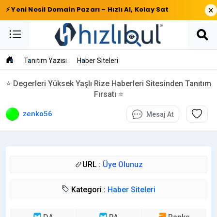
×
⚡ Yeni Nesil Domain Pazarı – Hızlı Al, Kolay Sat
Tanıtım Yazısı
Haber Siteleri
⭐ Degerleri Yüksek Yaşlı Rize Haberleri Sitesinden Tanıtım
Fırsatı ⭐
zenko56
Mesaj At
URL :
Üye Olunuz
Kategori :
Haber Siteleri