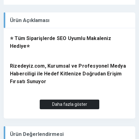
Ürün Açıklaması
⭐ Tüm Siparişlerde SEO Uyumlu Makaleniz
Hediye⭐
Rizedeyiz.com, Kurumsal ve Profesyonel Medya
Haberciligi ile Hedef Kitlenize Doğrudan Erişim
Fırsatı Sunuyor
Rize ve Türkiye’de geniş okuyucu kitlesine sahip, en
Daha fazla göster
güncel gelişmeleri ve son dakika haberleri uzman
kadrosu ile aktaran etkin bir habercilik anlayışına
sahiptir. Siyaset, spor, ekonomi ve gündeme dair en
çarpıcı haberleri ile bölgede ziyaretçi trafigi elde
Ürün Değerlendirmesi