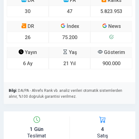
DA
PA
Ranks
30
47
5.823.953
DR
İndex
News
26
75.200
Yayın
Yaş
Gösterim
6 Ay
21 Yıl
900.000
Bilgi:
DA/PA - Ahrefs Rank vb. analiz verileri otomatik sistemlerden
alınır, %100 doğruluk garantisi verilmez.
1 Gün
4
Teslimat
Satış