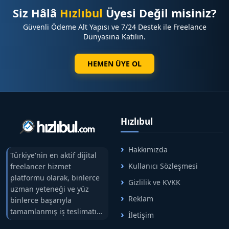
Siz Hâlâ
Hızlıbul
Üyesi Değil misiniz?
☑️
Markasını Google da büyütmek isteyen tüm
Güvenli Ödeme Alt Yapısı ve 7/24 Destek ile Freelance
işletmeler
Dünyasına Katılın.
⭐
Bu Tanıtım Yazısı İle Kazanacaksınız ?
HEMEN ÜYE OL
☑️ Türkiye çapında kurumsal kimlik kazanımı
☑️
Web aramalarında hedef kitleye doğrudan
erişim saglama
Hızlıbul
☑️ Sosyal medya,da bilinirliğin önem kazanması
☑️ Güçlü backlink yapısı ile rakiplerinizin önünde güçlü
Hakkımızda
duruş
Türkiye'nin en aktif dijital
Kullanıcı Sözleşmesi
freelancer hizmet
platformu olarak, binlerce
Gizlilik ve KVKK
⭐
Tanıtım Yazılarınız İçin Süreç Nasıl İşliyor ?
uzman yeteneği ve yüz
Reklam
binlerce başarıyla
✔️Tanıtım yazılarınız ilanda belirtilen süre içerisinde
tamamlanmış iş teslimatını
yayına alınır
İletişim
tek çatıda buluşturuyoruz.