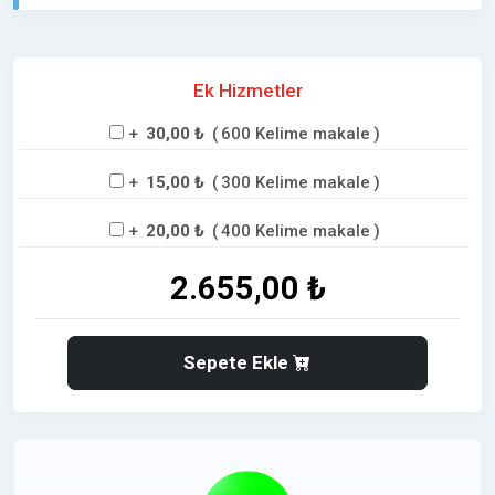
ederek, tanıtım yazılarınızda yüksek dijital görünürlük
saglar ve etkili bir
PR çalışmasına katkıda bulunur.
Ek Hizmetler
Rizedeyiz.com,
Tanıtım yazılarınızda,
marka
bilinirliğinizi, itibarınızı ve
SEO performansınızı
+
30,00 ₺
(
600 Kelime makale
)
artıran
stratejik bir iletişim sunar. backlink kazanımı
+
15,00 ₺
(
300 Kelime makale
)
ve hedef kitleyle doğrudan etkileşim fırsatı yaratarak
markanız için pozitif bir imaj oluşturulmasını sağlar.
+
20,00 ₺
(
400 Kelime makale
)
2.655,00 ₺
➡️ Tanıtımlarınızda Marka Bilinirliğinizi Katmanlı
Şekilde Artırmada Rizedeyiz.com, un Güçlü Etkisi
Sepete Ekle
⭐
Rizdeyiz.com Avantajları Size Ne Saglar ?
✅
Dofollow link,
yapısı ile backlink kazanımı
✅Dijital görünürlük ve bilinirlik artışı
⬆️ Dijital PR ile tutarlı marka imajı