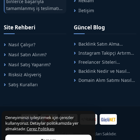
Reklam
binlerce başarıyla
tamamlanmış iş teslimatını
İletişim
tek çatıda buluşturuyoruz.
Hızlıbul, alıcı ve satıcı
Site Rehberi
Güncel Blog
arasındaki süreci risksiz
alışveriş sistemi ile koruyan
ticaretin güvenli
Backlink Satın Alma
Nasıl Çalışır?
adreslerinden birisidir.
Rehberi: Güvenli SEO İçin
Instagram Takipçi Artırma
Nasıl Satın Alırım?
Doğru Adımlar
Yöntemleri: Organik Büyüme
Freelancer Siteleri
Nasıl Satış Yaparım?
Rehberi
Arasında Doğru Seçim Nasıl
Backlink Nedir ve Nasıl
Yapılır
Risksiz Alışveriş
Alınır? Etkili Yöntemler
Domain Alım Satımı Nasıl
Satış Kuralları
Yapılır? Adım Adım Güncel
Rehber
Deneyiminizi iyileştirmek için çerezler
kullanıyoruz. Detaylar politikamızda yer
almaktadır.
Çerez Politikası
© 2015-2026
Hizlibul.com
— Tüm Hakları Saklıdır.