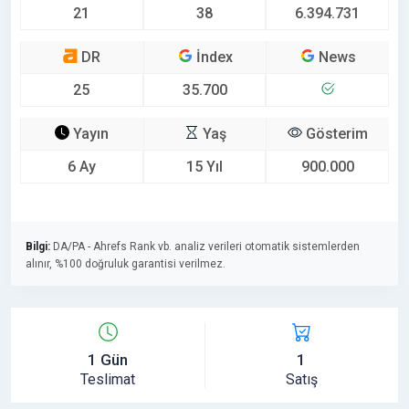
21
38
6.394.731
DR
İndex
News
25
35.700
Yayın
Yaş
Gösterim
6 Ay
15 Yıl
900.000
Bilgi:
DA/PA - Ahrefs Rank vb. analiz verileri otomatik sistemlerden
alınır, %100 doğruluk garantisi verilmez.
1 Gün
1
Teslimat
Satış