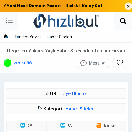
×
⚡ Yeni Nesil Domain Pazarı – Hızlı Al, Kolay Sat
Tanıtım Yazısı
Haber Siteleri
Degerleri Yüksek Yaşlı Haber Sitesinden Tanıtım Fırsatı
zenko56
Mesaj At
URL :
Üye Olunuz
Kategori :
Haber Siteleri
DA
PA
Ranks