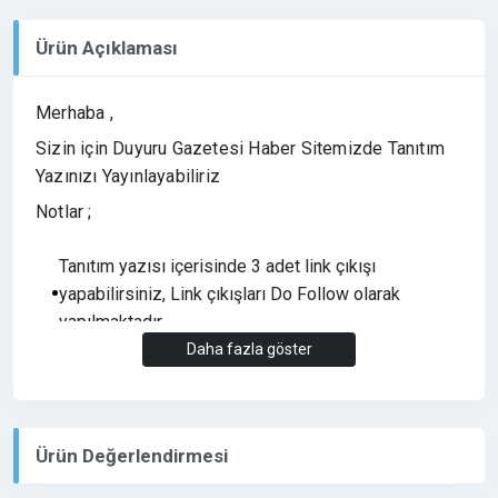
Ürün Açıklaması
Merhaba ,
Sizin için Duyuru Gazetesi Haber Sitemizde Tanıtım
Yazınızı Yayınlayabiliriz
Notlar ;
Tanıtım yazısı içerisinde 3 adet link çıkışı
yapabilirsiniz, Link çıkışları Do Follow olarak
yapılmaktadır.
Daha fazla göster
Bahis, Medyum, 18+ vb. Yasa dışı olan sitelerin
tanıtım yazısı yayınlanmamaktadır.
Yayın Süresi (6 Ay) Yayın garanti süresi olarak
eklenmiştir. Tanıtım yazıları her hangi bir sorun
Ürün Değerlendirmesi
olmadığı sürece bir kaç yıl yayında kalmaktadır.