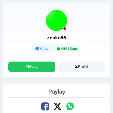
https://www.hizlibul.com/profil/zenko56/satislar/
#satislar
zenko56
Onaylı
4801 Satış
Mesaj
Profil
Paylaş