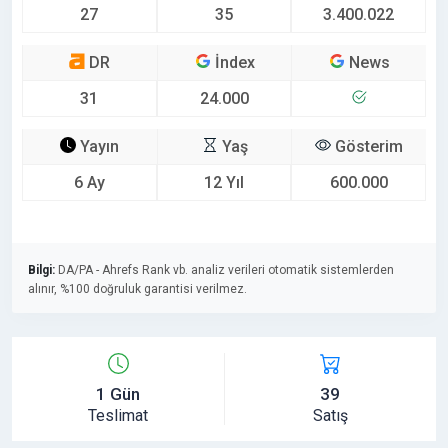
27
35
3.400.022
DR
İndex
News
31
24.000
Yayın
Yaş
Gösterim
6 Ay
12 Yıl
600.000
Bilgi:
DA/PA - Ahrefs Rank vb. analiz verileri otomatik sistemlerden
alınır, %100 doğruluk garantisi verilmez.
1 Gün
39
Teslimat
Satış