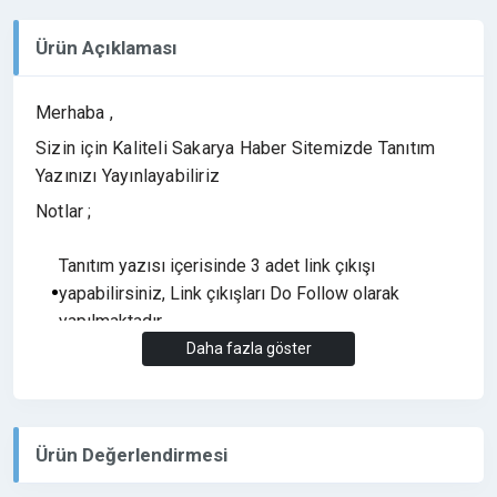
Ürün Açıklaması
Merhaba ,
Sizin için Kaliteli Sakarya Haber Sitemizde Tanıtım
Yazınızı Yayınlayabiliriz
Notlar ;
Tanıtım yazısı içerisinde 3 adet link çıkışı
yapabilirsiniz, Link çıkışları Do Follow olarak
yapılmaktadır.
Daha fazla göster
Bahis, Medyum, 18+ vb. Yasa dışı olan sitelerin
tanıtım yazısı yayınlanmamaktadır.
Yayın Süresi (6 Ay) Yayın garanti süresi olarak
eklenmiştir. Tanıtım yazıları her hangi bir sorun
Ürün Değerlendirmesi
olmadığı sürece bir kaç yıl yayında kalmaktadır.