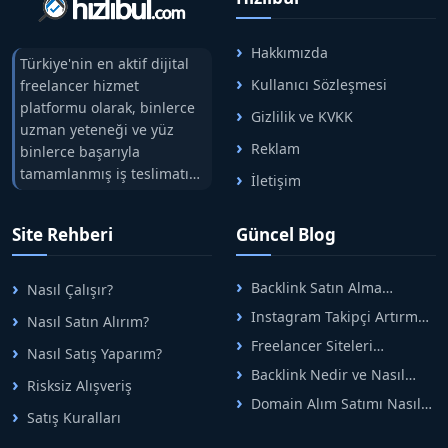
Hakkımızda
Türkiye'nin en aktif dijital
Kullanıcı Sözleşmesi
freelancer hizmet
platformu olarak, binlerce
Gizlilik ve KVKK
uzman yeteneği ve yüz
Reklam
binlerce başarıyla
tamamlanmış iş teslimatını
İletişim
tek çatıda buluşturuyoruz.
Hızlıbul, alıcı ve satıcı
Site Rehberi
Güncel Blog
arasındaki süreci risksiz
alışveriş sistemi ile koruyan
ticaretin güvenli
Backlink Satın Alma
Nasıl Çalışır?
adreslerinden birisidir.
Rehberi: Güvenli SEO İçin
Instagram Takipçi Artırma
Nasıl Satın Alırım?
Doğru Adımlar
Yöntemleri: Organik Büyüme
Freelancer Siteleri
Nasıl Satış Yaparım?
Rehberi
Arasında Doğru Seçim Nasıl
Backlink Nedir ve Nasıl
Yapılır
Risksiz Alışveriş
Alınır? Etkili Yöntemler
Domain Alım Satımı Nasıl
Satış Kuralları
Yapılır? Adım Adım Güncel
Rehber