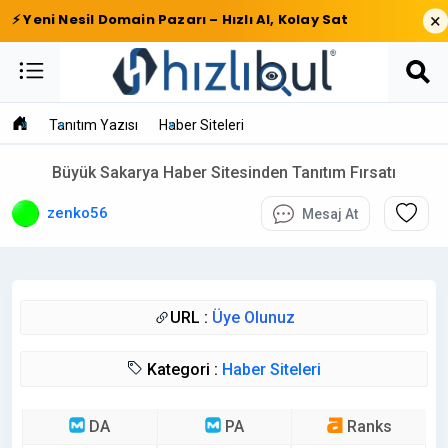
×
⚡ Yeni Nesil Domain Pazarı – Hızlı Al, Kolay Sat
Tanıtım Yazısı
Haber Siteleri
Büyük Sakarya Haber Sitesinden Tanıtım Fırsatı
zenko56
Mesaj At
URL :
Üye Olunuz
Kategori :
Haber Siteleri
DA
PA
Ranks