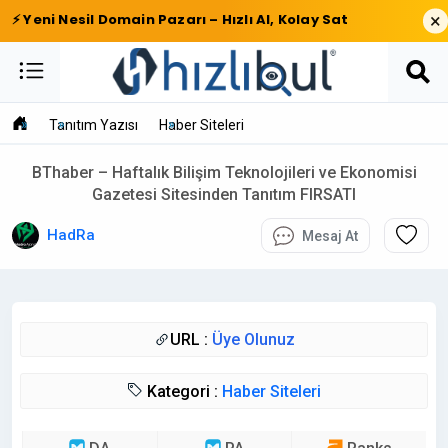
×
⚡ Yeni Nesil Domain Pazarı – Hızlı Al, Kolay Sat
Tanıtım Yazısı
Haber Siteleri
BThaber – Haftalık Bilişim Teknolojileri ve Ekonomisi
Gazetesi Sitesinden Tanıtım FIRSATI
HadRa
Mesaj At
URL :
Üye Olunuz
Kategori :
Haber Siteleri