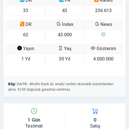
DA
PA
Ranks
33
43
236.613
DR
İndex
News
62
43.000
Yayın
Yaş
Gösterim
1 Yıl
30 Yıl
4.000.000
Bilgi:
DA/PA - Ahrefs Rank vb. analiz verileri otomatik sistemlerden
alınır, %100 doğruluk garantisi verilmez.
1 Gün
0
Teslimat
Satış