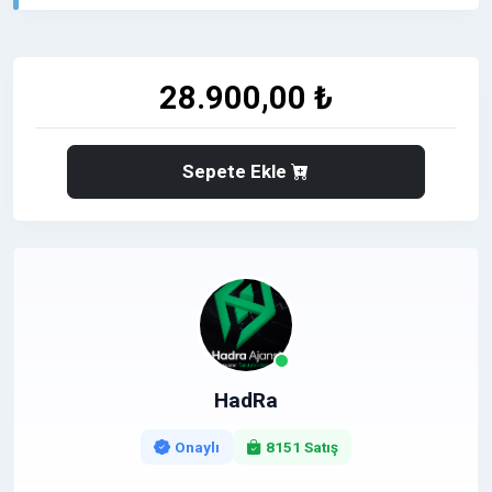
➡️ Profesyonel ve uzman hedef kitleye doğrudan
ulaşmak isteyen işletmelere güçlü bir görünürlük
sunar.
28.900,00 ₺
⭐
Neden BTHaber.com?
✅ Bilişim ve teknoloji sektöründe
yüksek organik
trafik
Sepete Ekle
✅ IT yöneticileri, uzmanlar ve profesyonellerden
oluşan nitelikli okuyucu kitlesi
✅
Arama motorlarında güçlü domain otoritesi
✅ Teknoloji ve dijital dönüşüm içeriklerinde yüksek
etkileşim
✅ Mobil uyumlu, hızlı ve modern site altyapısı
✅ Güvenilir, uzman ve profesyonel editoryal süreç
✅
Teknoloji markalarının görünürlüğünü artıran
HadRa
etkili yayın ortamı
⭐
Kimler İçin Uygundur?
Onaylı
8151 Satış
☑️ Yazılım ve teknoloji firmaları