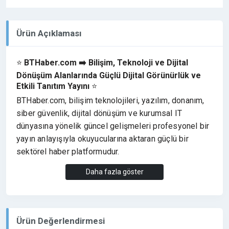
Ürün Açıklaması
⭐
BTHaber.com ➡️ Bilişim, Teknoloji ve Dijital
Dönüşüm Alanlarında Güçlü Dijital Görünürlük ve
Etkili Tanıtım Yayını
⭐
BTHaber.com, bilişim teknolojileri, yazılım, donanım,
siber güvenlik, dijital dönüşüm ve kurumsal IT
dünyasına yönelik güncel gelişmeleri profesyonel bir
yayın anlayışıyla okuyucularına aktaran güçlü bir
sektörel haber platformudur.
Sektör odaklı içerikleri ve karar verici kitleye ulaşan
Daha fazla göster
yapısı sayesinde markaların
hem sektörel hem de
ulusal ölçekte öne çıkmasını sağlar.
➡️ Bilişim ve teknoloji alanında bilinirlik kazanmak
Ürün Değerlendirmesi
isteyen markalar için etkili bir yayın alanıdır.