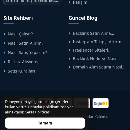
tamamlanmış iş teslimatını
İletişim
tek çatıda buluşturuyoruz.
Hızlıbul, alıcı ve satıcı
Site Rehberi
Güncel Blog
arasındaki süreci risksiz
alışveriş sistemi ile koruyan
ticaretin güvenli
Backlink Satın Alma
Nasıl Çalışır?
adreslerinden birisidir.
Rehberi: Güvenli SEO İçin
Instagram Takipçi Artırma
Nasıl Satın Alırım?
Doğru Adımlar
Yöntemleri: Organik Büyüme
Freelancer Siteleri
Nasıl Satış Yaparım?
Rehberi
Arasında Doğru Seçim Nasıl
Backlink Nedir ve Nasıl
Yapılır
Risksiz Alışveriş
Alınır? Etkili Yöntemler
Domain Alım Satımı Nasıl
Satış Kuralları
Yapılır? Adım Adım Güncel
Rehber
Deneyiminizi iyileştirmek için çerezler
kullanıyoruz. Detaylar politikamızda yer
almaktadır.
Çerez Politikası
© 2015-2026
Hizlibul.com
— Tüm Hakları Saklıdır.
Tamam