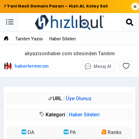
×
⚡ Yeni Nesil Domain Pazarı – Hızlı Al, Kolay Sat
Tanıtım Yazısı
Haber Siteleri
akyazisonhaber.com sitesinden Tanıtım
haberlermersin
Mesaj At
URL :
Üye Olunuz
Kategori :
Haber Siteleri
DA
PA
Ranks