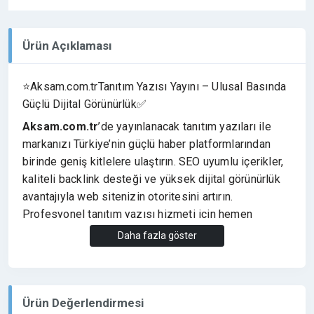
Ürün Açıklaması
⭐Aksam.com.trTanıtım Yazısı Yayını – Ulusal Basında
Güçlü Dijital Görünürlük✅
Aksam.com.tr
’de yayınlanacak tanıtım yazıları ile
markanızı Türkiye’nin güçlü haber platformlarından
birinde geniş kitlelere ulaştırın. SEO uyumlu içerikler,
kaliteli backlink desteği ve yüksek dijital görünürlük
avantajıyla web sitenizin otoritesini artırın.
Profesyonel tanıtım yazısı hizmeti için hemen
iletişime geçin.
Daha fazla göster
⭐Siparişiniz Hakkında Bilmeniz Gerekenler
✔️Yayınımız Da Link Yoktur.
✔️ EğerLink isterseniz (EK HİZMETLERDEN )
Ürün Değerlendirmesi
İstediğinizLink Türünü Seçebilirsiniz