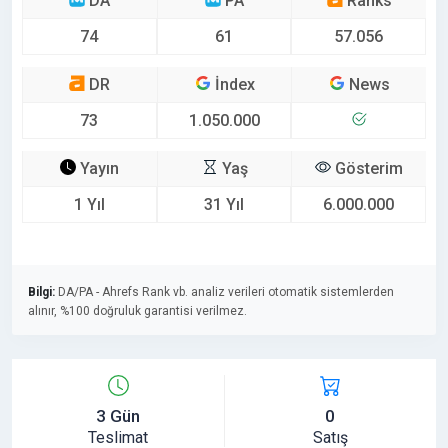
DA
PA
Ranks
74
61
57.056
DR
İndex
News
73
1.050.000
Yayın
Yaş
Gösterim
1 Yıl
31 Yıl
6.000.000
Bilgi:
DA/PA - Ahrefs Rank vb. analiz verileri otomatik sistemlerden
alınır, %100 doğruluk garantisi verilmez.
3 Gün
0
Teslimat
Satış