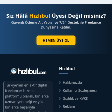
✅ Görsel ekleme imkanı
✅ Hızlı yayın süreci
Siz Hâlâ
Hızlıbul
Üyesi Değil misiniz?
✅ İsteğe bağlı sosyal medya paylaşımı
Güvenli Ödeme Alt Yapısı ve 7/24 Destek ile Freelance
Dünyasına Katılın.
⭐ Neden Tanıtım Yazısı ?
✔️ Türkiye genelinde güçlü haber ağı
HEMEN ÜYE OL
✔️ Yüksek ziyaretçi trafiği
✔️ Güvenilir ve kurumsal medya markası
✔️ SEO açısından güçlü domain yapısı
✔️ Marka bilinirliği ve dijital itibar avantajı
Hızlıbul
⭐ Tüm Haber Sitelerimiz & Yayın Ağımız
Yayın sağlayabildiğimiz tüm haber siteleri, güncel
Hakkımızda
fiyat listesi ve kampanyalarımıza aşağıdaki
Türkiye'nin en aktif dijital
Kullanıcı Sözleşmesi
freelancer hizmet
bağlantıdan ulaşabilirsiniz:
platformu olarak, binlerce
Gizlilik ve KVKK
uzman yeteneği ve yüz
➡️ HızlıBul Satış Profili
Reklam
binlerce başarıyla
Geniş haber ağımız