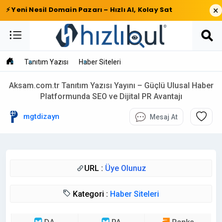
×
⚡ Yeni Nesil Domain Pazarı – Hızlı Al, Kolay Sat
Tanıtım Yazısı
Haber Siteleri
Aksam.com.tr Tanıtım Yazısı Yayını – Güçlü Ulusal Haber
Platformunda SEO ve Dijital PR Avantajı
mgtdizayn
Mesaj At
URL :
Üye Olunuz
Kategori :
Haber Siteleri