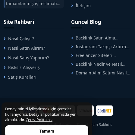
tamamlanmış iş teslimatını
İletişim
tek çatıda buluşturuyoruz.
Hızlıbul, alıcı ve satıcı
Site Rehberi
Güncel Blog
arasındaki süreci risksiz
alışveriş sistemi ile koruyan
ticaretin güvenli
Backlink Satın Alma
Nasıl Çalışır?
adreslerinden birisidir.
Rehberi: Güvenli SEO İçin
Instagram Takipçi Artırma
Nasıl Satın Alırım?
Doğru Adımlar
Yöntemleri: Organik Büyüme
Freelancer Siteleri
Nasıl Satış Yaparım?
Rehberi
Arasında Doğru Seçim Nasıl
Backlink Nedir ve Nasıl
Yapılır
Risksiz Alışveriş
Alınır? Etkili Yöntemler
Domain Alım Satımı Nasıl
Satış Kuralları
Yapılır? Adım Adım Güncel
Rehber
Deneyiminizi iyileştirmek için çerezler
kullanıyoruz. Detaylar politikamızda yer
almaktadır.
Çerez Politikası
© 2015-2026
Hizlibul.com
— Tüm Hakları Saklıdır.
Tamam