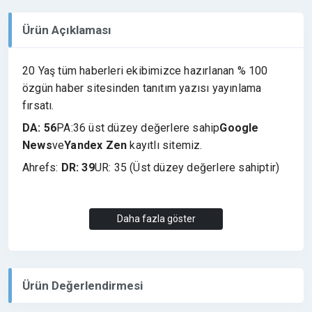
Ürün Açıklaması
20 Yaş tüm haberleri ekibimizce hazırlanan % 100
özgün haber sitesinden tanıtım yazısı yayınlama
fırsatı.
DA: 56
PA:36 üst düzey değerlere sahip
Google
News
ve
Yandex Zen
kayıtlı sitemiz.
Ahrefs:
DR: 39
UR: 35 (Üst düzey değerlere sahiptir)
İllegal hiç bir site kabul edilmemektedir. Film, Dizi,
Daha fazla göster
oyun indirme, kumar, bahis, büyü, medyum, casino,
+18, arkadaşlık, sohbet siteleri yayını yoktur.
Ürün Değerlendirmesi