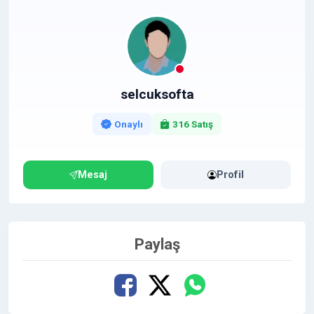
selcuksofta
Onaylı
316 Satış
Mesaj
Profil
Paylaş