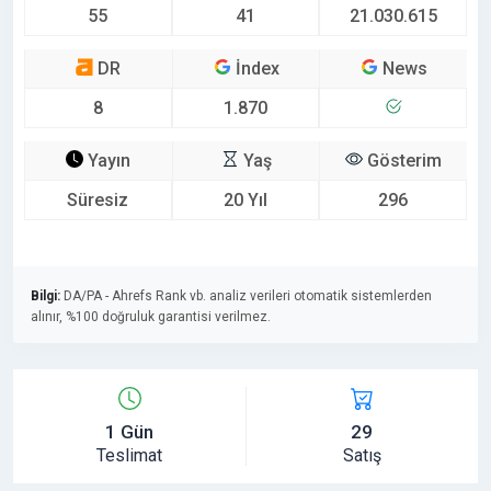
55
41
21.030.615
DR
İndex
News
8
1.870
Yayın
Yaş
Gösterim
Süresiz
20 Yıl
296
Bilgi:
DA/PA - Ahrefs Rank vb. analiz verileri otomatik sistemlerden
alınır, %100 doğruluk garantisi verilmez.
1 Gün
29
Teslimat
Satış