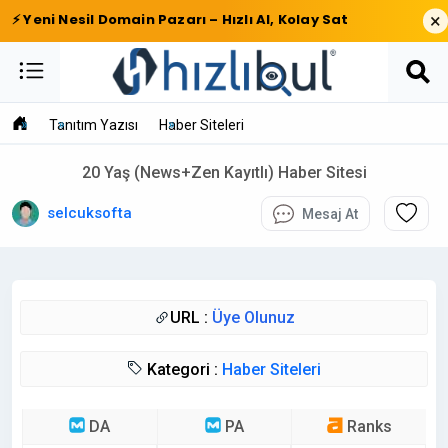
×
⚡ Yeni Nesil Domain Pazarı – Hızlı Al, Kolay Sat
Tanıtım Yazısı
Haber Siteleri
20 Yaş (News+Zen Kayıtlı) Haber Sitesi
selcuksofta
Mesaj At
URL :
Üye Olunuz
Kategori :
Haber Siteleri
DA
PA
Ranks