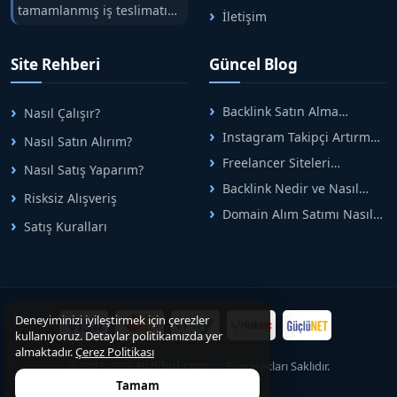
tamamlanmış iş teslimatını
İletişim
tek çatıda buluşturuyoruz.
Hızlıbul, alıcı ve satıcı
Site Rehberi
Güncel Blog
arasındaki süreci risksiz
alışveriş sistemi ile koruyan
ticaretin güvenli
Backlink Satın Alma
Nasıl Çalışır?
adreslerinden birisidir.
Rehberi: Güvenli SEO İçin
Instagram Takipçi Artırma
Nasıl Satın Alırım?
Doğru Adımlar
Yöntemleri: Organik Büyüme
Freelancer Siteleri
Nasıl Satış Yaparım?
Rehberi
Arasında Doğru Seçim Nasıl
Backlink Nedir ve Nasıl
Yapılır
Risksiz Alışveriş
Alınır? Etkili Yöntemler
Domain Alım Satımı Nasıl
Satış Kuralları
Yapılır? Adım Adım Güncel
Rehber
Deneyiminizi iyileştirmek için çerezler
kullanıyoruz. Detaylar politikamızda yer
almaktadır.
Çerez Politikası
© 2015-2026
Hizlibul.com
— Tüm Hakları Saklıdır.
Tamam