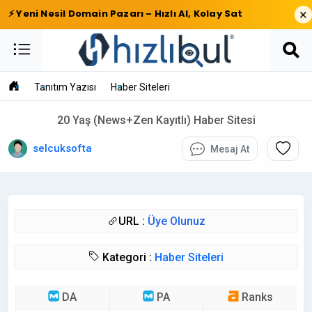
×
⚡ Yeni Nesil Domain Pazarı – Hızlı Al, Kolay Sat
Tanıtım Yazısı
Haber Siteleri
20 Yaş (News+Zen Kayıtlı) Haber Sitesi
selcuksofta
Mesaj At
URL :
Üye Olunuz
Kategori :
Haber Siteleri
DA
PA
Ranks