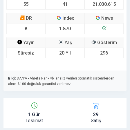
55
41
21.030.615
DR
İndex
News
8
1.870
Yayın
Yaş
Gösterim
Süresiz
20 Yıl
296
Bilgi:
DA/PA - Ahrefs Rank vb. analiz verileri otomatik sistemlerden
alınır, %100 doğruluk garantisi verilmez.
1 Gün
29
Teslimat
Satış