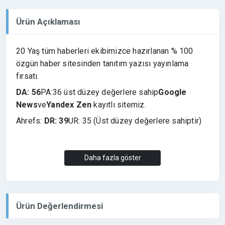
Ürün Açıklaması
20 Yaş tüm haberleri ekibimizce hazırlanan % 100
özgün haber sitesinden tanıtım yazısı yayınlama
fırsatı.
DA: 56
PA:36 üst düzey değerlere sahip
Google
News
ve
Yandex Zen
kayıtlı sitemiz.
Ahrefs:
DR: 39
UR: 35 (Üst düzey değerlere sahiptir)
İllegal hiç bir site kabul edilmemektedir. Film, Dizi,
Daha fazla göster
oyun indirme, kumar, bahis, büyü, medyum, casino,
+18, arkadaşlık, sohbet siteleri yayını yoktur.
Ürün Değerlendirmesi