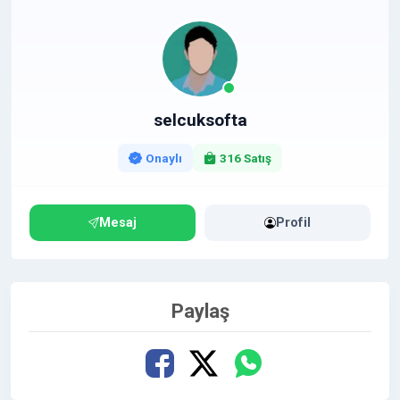
selcuksofta
Onaylı
316 Satış
Mesaj
Profil
Paylaş