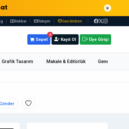
Sat
×
og
Rehber
İletişim
Geri Bildirim
0
Sepet
Kayıt Ol
Üye Girişi
Grafik Tasarım
Makale & Editörlük
Genel
 Gönder