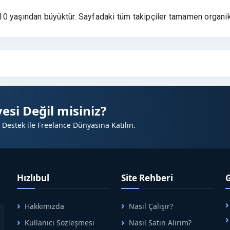
a 10 yaşından büyüktür. Sayfadaki tüm takipçiler tamamen organikt
esi Değil misiniz?
 Destek ile Freelance Dünyasına Katılın.
Hızlıbul
Site Rehberi
Hakkımızda
Nasıl Çalışır?
A
Kullanıcı Sözleşmesi
Nasıl Satın Alırım?
B