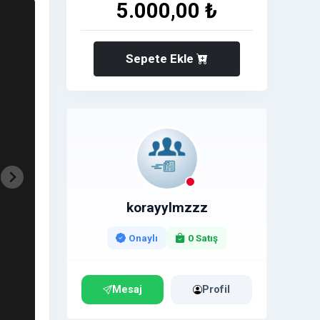
5.000,00 ₺
Sepete Ekle
korayylmzzz
Onaylı
0 Satış
Mesaj
Profil