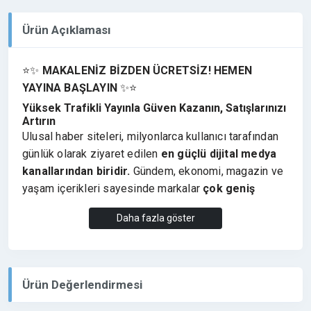
Ürün Açıklaması
⭐✨
MAKALENİZ BİZDEN ÜCRETSİZ! HEMEN
YAYINA BAŞLAYIN
✨⭐
Yüksek Trafikli Yayınla Güven Kazanın, Satışlarınızı
Artırın
Ulusal haber siteleri, milyonlarca kullanıcı tarafından
günlük olarak ziyaret edilen
en güçlü dijital medya
kanallarından biridir.
Gündem, ekonomi, magazin ve
yaşam içerikleri sayesinde markalar
çok geniş
kitlelere ulaşarak maksimum görünürlük elde
Daha fazla göster
eder.
Türkiye’nin en bilinen ve yüksek trafikli haber
platformlarından biri olan
sabah.com.tr
, geniş
okuyucu kitlesi sayesinde markaların
ulusal düzeyde
Ürün Değerlendirmesi
güçlü bir şekilde konumlanmasını sağlar.
Bu