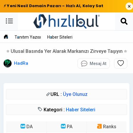
×
⚡ Yeni Nesil Domain Pazarı – Hızlı Al, Kolay Sat
Tanıtım Yazısı
Haber Siteleri
⭐ Ulusal Basında Yer Alarak Markanızı Zirveye Taşıyın ⭐
HadRa
Mesaj At
URL :
Üye Olunuz
Kategori :
Haber Siteleri
DA
PA
Ranks