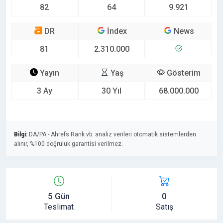
82
64
9.921
DR
İndex
News
81
2.310.000
Yayın
Yaş
Gösterim
3 Ay
30 Yıl
68.000.000
Bilgi:
DA/PA - Ahrefs Rank vb. analiz verileri otomatik sistemlerden
alınır, %100 doğruluk garantisi verilmez.
5 Gün
0
Teslimat
Satış