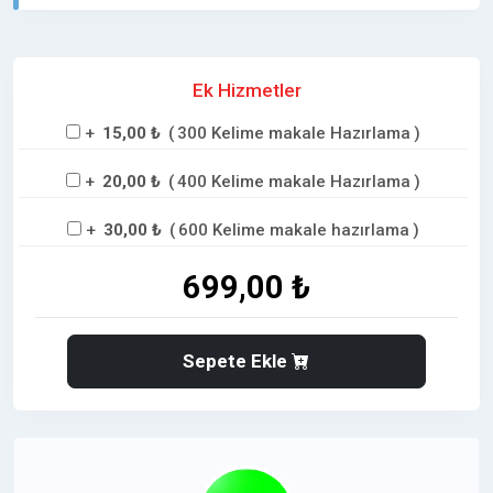
ederek, tanıtım yazılarınızda yüksek dijital görünürlük
saglar ve etkili bir
PR çalışmasına katkıda bulunur.
Ek Hizmetler
Hataysoz.com,
Tanıtım yazılarınızda,
marka
bilinirliğinizi, itibarınızı ve
SEO performansınızı
+
15,00 ₺
(
300 Kelime makale Hazırlama
)
artıran
stratejik bir iletişim sunar. backlink kazanımı
+
20,00 ₺
(
400 Kelime makale Hazırlama
)
ve hedef kitleyle doğrudan etkileşim fırsatı yaratarak
markanız için pozitif bir imaj oluşturulmasını sağlar.
+
30,00 ₺
(
600 Kelime makale hazırlama
)
699,00 ₺
➡️ Tanıtımlarınızda Marka Bilinirliğinizi Katmanlı
Şekilde Artırmada hataysoz.com, un Güçlü Etkisi
Sepete Ekle
⭐
hataysoz.com Avantajları Size Ne Saglar ?
✅
Dofollow link,
yapısı ile backlink kazanımı
✅Dijital görünürlük ve bilinirlik artışı
⬆️ Dijital PR ile tutarlı marka imajı