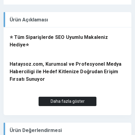
Ürün Açıklaması
⭐ Tüm Siparişlerde SEO Uyumlu Makaleniz
Hediye⭐
Hataysoz.com, Kurumsal ve Profesyonel Medya
Haberciligi ile Hedef Kitlenize Doğrudan Erişim
Fırsatı Sunuyor
Hatay ve Türkiye,de geniş okuyucu kitlesine sahip, en
Daha fazla göster
güncel gelişmeleri ve son dakika haberleri uzman
kadrosu ile aktaran etkin bir habercilik anlayışına
sahiptir. Siyaset, spor, ekonomi ve gündeme dair en
çarpıcı haberleri ile bölgede ziyaretçi trafigi elde
Ürün Değerlendirmesi