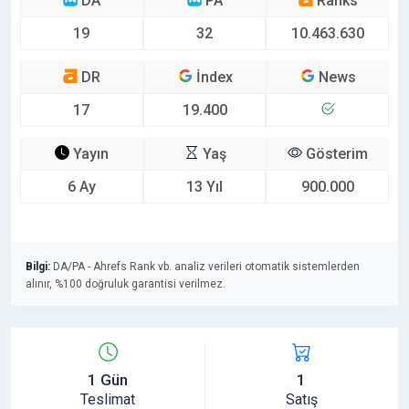
DA
PA
Ranks
19
32
10.463.630
DR
İndex
News
17
19.400
Yayın
Yaş
Gösterim
6 Ay
13 Yıl
900.000
Bilgi:
DA/PA - Ahrefs Rank vb. analiz verileri otomatik sistemlerden
alınır, %100 doğruluk garantisi verilmez.
1 Gün
1
Teslimat
Satış