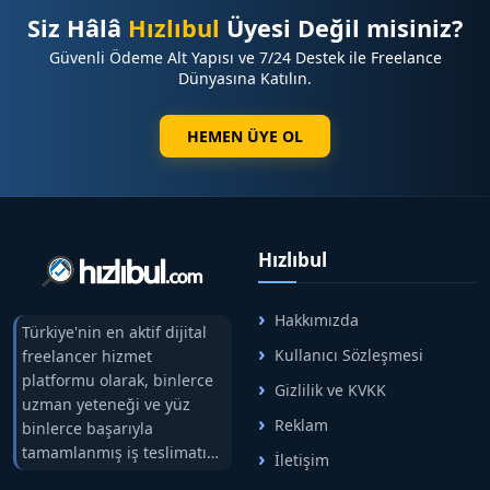
Siz Hâlâ
Hızlıbul
Üyesi Değil misiniz?
☑️
Markasını Google da büyütmek isteyen tüm
Güvenli Ödeme Alt Yapısı ve 7/24 Destek ile Freelance
işletmeler
Dünyasına Katılın.
⭐
Bu Tanıtım Yazısı İle Kazanacaksınız ?
HEMEN ÜYE OL
☑️ Türkiye çapında kurumsal kimlik kazanımı
☑️
Web aramalarında hedef kitleye doğrudan
erişim saglama
Hızlıbul
☑️ Sosyal medya,da bilinirliğin önem kazanması
☑️ Güçlü backlink yapısı ile rakiplerinizin önünde güçlü
Hakkımızda
duruş
Türkiye'nin en aktif dijital
Kullanıcı Sözleşmesi
freelancer hizmet
platformu olarak, binlerce
Gizlilik ve KVKK
⭐
Tanıtım Yazılarınız İçin Süreç Nasıl İşliyor ?
uzman yeteneği ve yüz
Reklam
binlerce başarıyla
✔️Tanıtım yazılarınız ilanda belirtilen süre içerisinde
tamamlanmış iş teslimatını
yayına alınır
İletişim
tek çatıda buluşturuyoruz.