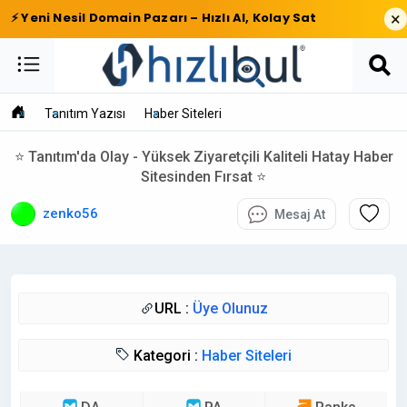
×
⚡ Yeni Nesil Domain Pazarı – Hızlı Al, Kolay Sat
Tanıtım Yazısı
Haber Siteleri
⭐ Tanıtım'da Olay - Yüksek Ziyaretçili Kaliteli Hatay Haber
Sitesinden Fırsat ⭐
zenko56
Mesaj At
URL :
Üye Olunuz
Kategori :
Haber Siteleri