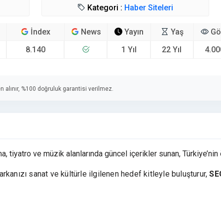
Kategori :
Haber Siteleri
İndex
News
Yayın
Yaş
Gö
8.140
1 Yıl
22 Yıl
4.00
n alınır, %100 doğruluk garantisi verilmez.
ema, tiyatro ve müzik alanlarında güncel içerikler sunan, Türkiye’ni
arkanızı sanat ve kültürle ilgilenen hedef kitleyle buluşturur,
SE