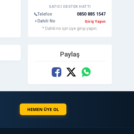
SATICI DESTEK HATTI
Telefon
0850 885 1547
Dahili No
Giriş Yapın
* Dahili no için üye girişi yapın.
Paylaş
HEMEN ÜYE OL