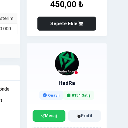
450,00 ₺
sterim
Sepete Ekle
0.000
HadRa
n önde
Onaylı
8151 Satış
O
Mesaj
Profil