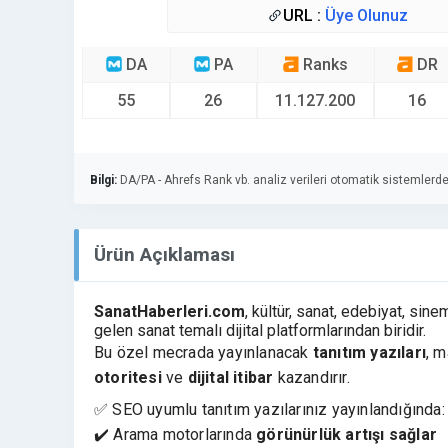
URL :
Üye Olunuz
DA
PA
Ranks
DR
55
26
11.127.200
16
Bilgi:
DA/PA - Ahrefs Rank vb. analiz verileri otomatik sistemlerde
Ürün Açıklaması
SanatHaberleri.com
, kültür, sanat, edebiyat, sin
gelen sanat temalı dijital platformlarından biridir.
Bu özel mecrada yayınlanacak
tanıtım yazıları
, m
otoritesi
ve
dijital itibar
kazandırır.
✅ SEO uyumlu tanıtım yazılarınız yayınlandığında:
✔️ Arama motorlarında
görünürlük artışı sağlar