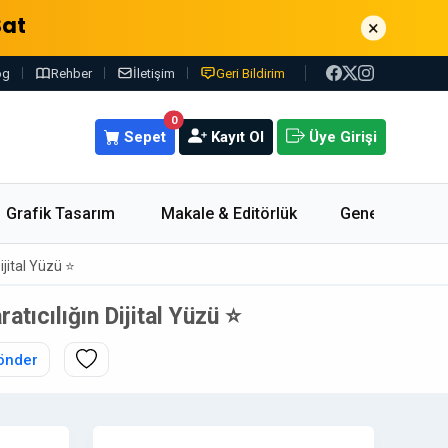
Sat
×
og
Rehber
İletişim
Geri Bildirim
0
Sepet
Kayıt Ol
Üye Girişi
Grafik Tasarım
Makale & Editörlük
Genel
ijital Yüzü ⭐
atıcılığın Dijital Yüzü ⭐
önder