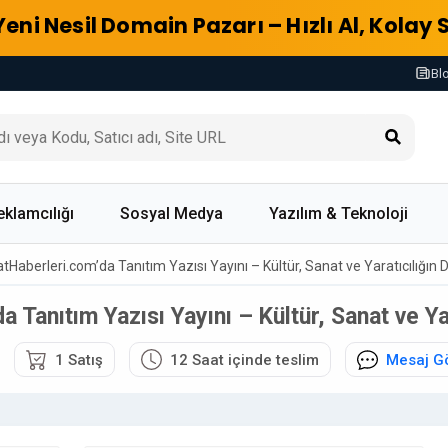
Yeni Nesil Domain Pazarı – Hızlı Al, Kolay 
Bl
eklamcılığı
Sosyal Medya
Yazılım & Teknoloji
tHaberleri.com’da Tanıtım Yazısı Yayını – Kültür, Sanat ve Yaratıcılığın D
Tanıtım Yazısı Yayını – Kültür, Sanat ve Yar
1 Satış
12 Saat içinde teslim
Mesaj G