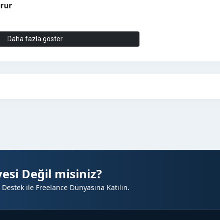
urur
Daha fazla göster
O etkisi uzun süre
devam eder.
esi Değil misiniz?
 Destek ile Freelance Dünyasına Katılın.