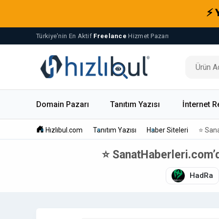
⚡ 
Türkiye'nin En Aktif
Freelance
Hizmet Pazarı
Domain Pazarı
Tanıtım Yazısı
İnternet R
Hızlıbul.com
Tanıtım Yazısı
Haber Siteleri
⭐ Sana
⭐ SanatHaberleri.com’da 
HadRa