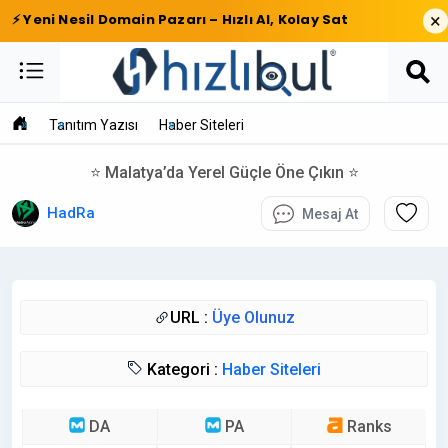
×
⚡ Yeni Nesil Domain Pazarı – Hızlı Al, Kolay Sat
Tanıtım Yazısı
Haber Siteleri
⭐ Malatya’da Yerel Güçle Öne Çıkın ⭐
HadRa
Mesaj At
URL :
Üye Olunuz
Kategori :
Haber Siteleri
DA
PA
Ranks