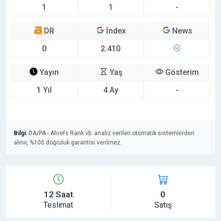
1
1
-
DR
İndex
News
0
2.410
Yayın
Yaş
Gösterim
1 Yıl
4 Ay
-
Bilgi:
DA/PA - Ahrefs Rank vb. analiz verileri otomatik sistemlerden
alınır, %100 doğruluk garantisi verilmez.
12 Saat
0
Teslimat
Satış