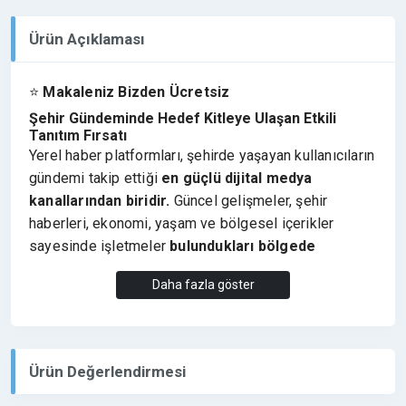
Ürün Açıklaması
⭐
Makaleniz Bizden Ücretsiz
Şehir Gündeminde Hedef Kitleye Ulaşan Etkili
Tanıtım Fırsatı
Yerel haber platformları, şehirde yaşayan kullanıcıların
gündemi takip ettiği
en güçlü dijital medya
kanallarından biridir.
Güncel gelişmeler, şehir
haberleri, ekonomi, yaşam ve bölgesel içerikler
sayesinde işletmeler
bulundukları bölgede
doğrudan hedef kitleye ulaşma avantajı elde
Daha fazla göster
eder.
Malatya ve çevresindeki gelişmeleri, yerel gündemi
ve güncel haberleri paylaşan
malatyayerelgundem.com.tr
, bölgedeki haberleri
Ürün Değerlendirmesi
aktif şekilde takip eden geniş bir okuyucu kitlesine