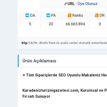
URL :
Üye Olunuz
DA
PA
Ranks
DR
5
20
66.665.894
0
Bilgi:
DA/PA - Ahrefs Rank vb. analiz verileri otomatik sistemlerde
Ürün Açıklaması
⭐ Tüm Siparişlerde SEO Uyumlu Makaleniz He
Karadenizturizmgazetesi.com, Kurumsal ve Pr
Fırsatı Sunuyor