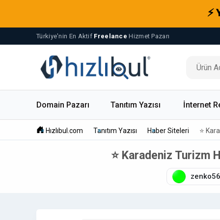
⚡ 
Türkiye'nin En Aktif
Freelance
Hizmet Pazarı
Domain Pazarı
Tanıtım Yazısı
İnternet R
Hızlıbul.com
Tanıtım Yazısı
Haber Siteleri
⭐ Kara
⭐ Karadeniz Turizm H
zenko5