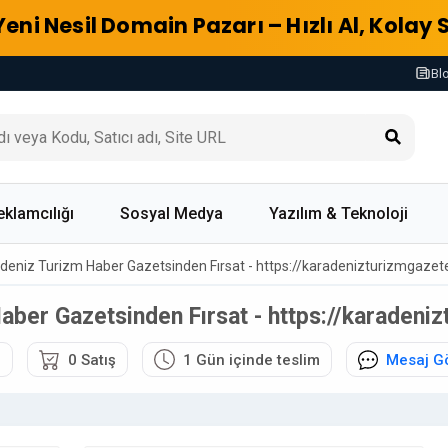
Yeni Nesil Domain Pazarı – Hızlı Al, Kolay 
Bl
eklamcılığı
Sosyal Medya
Yazılım & Teknoloji
deniz Turizm Haber Gazetsinden Fırsat - https://karadenizturizmgazet
aber Gazetsinden Fırsat - https://karadeni
6
0 Satış
1 Gün içinde teslim
Mesaj G