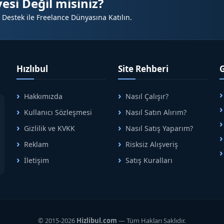
esi Değil misiniz?
 Destek ile Freelance Dünyasına Katılın.
üçlü duruş
letişim
 pozisyonu önem kazanır
Hızlıbul
Site Rehberi
Hakkımızda
Nasıl Çalışır?
etler
A
Kullanıcı Sözleşmesi
Nasıl Satın Alırım?
B
Gizlilik ve KVKK
Nasıl Satış Yaparım?
Reklam
Risksiz Alışveriş
İletişim
Satış Kuralları
R
r
eren işletmeler
işletmeler
© 2015-2026
Hizlibul.com
— Tüm Hakları Saklıdır.