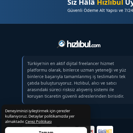
Siz Hâlâ
Hızlıbul
Üy
⬆️ Dijital PR ile tutarlı marka imajı
Güvenli Ödeme Alt Yapısı ve 7/24
☑️
Rekabet avantajı ve Rakipleriniz arasında g
☑️ Hedef kitle ile daha etkili ve sürdürülebilir bir i
☑️ Hedef bazlı web aramalarında sitenizin güçlü
⭐
Bu Strateji Kimlerin İşine Yarar?
☑️ Karadeniz bölgesinde faliyet gösteren tüm şirk
Türkiye'nin en aktif dijital freelancer hizmet
☑️
İnternet üzerinden satış yapan pazaryerleri
platformu olarak, binlerce uzman yeteneği ve yüz
binlerce başarıyla tamamlanmış iş teslimatını tek
☑️ Yerel Hizmet Sağlayıcıları
çatıda buluşturuyoruz. Hızlıbul, alıcı ve satıcı
☑️ Okul, dersane, dernek, vakıf gibi kuruluşlar
arasındaki süreci risksiz alışveriş sistemi ile
koruyan ticaretin güvenli adreslerinden birisidir.
☑️ Telekominikasyon ve elektronik bazlı işletmele
☑️ Petshop, hayvan saglıgı, veterinerlik hizmeti v
Deneyiminizi iyileştirmek için çerezler
kullanıyoruz. Detaylar politikamızda yer
☑️
Markasını Google da büyütmek isteyen tüm 
almaktadır.
Çerez Politikası
Tamam