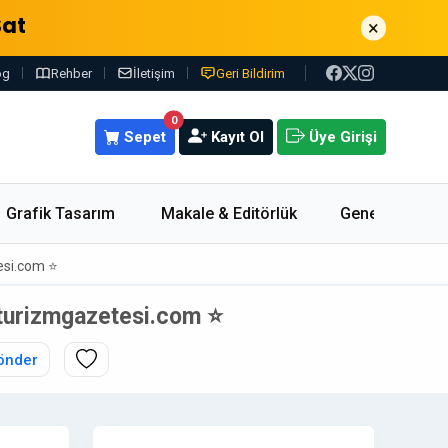
Sat
×
og
Rehber
İletişim
Geri Bildirim
0
Sepet
Kayıt Ol
Üye Girişi
Grafik Tasarım
Makale & Editörlük
Genel
esi.com ⭐
zturizmgazetesi.com ⭐
önder