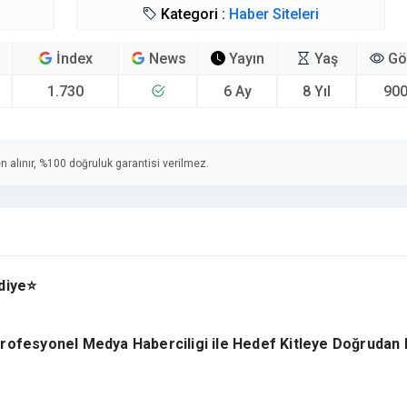
Kategori :
Haber Siteleri
İndex
News
Yayın
Yaş
Gö
1.730
6 Ay
8 Yıl
900
n alınır, %100 doğruluk garantisi verilmez.
diye⭐
ofesyonel Medya Haberciligi ile Hedef Kitleye Doğrudan 