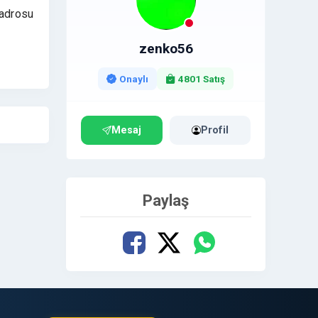
kadrosu
zenko56
asına
Onaylı
4801 Satış
tıran
zitif
Mesaj
Profil
çlü
Paylaş