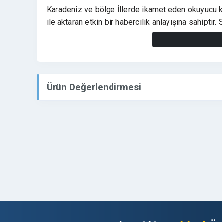
Karadeniz ve bölge İllerde ikamet eden okuyucu k
ile aktaran etkin bir habercilik anlayışına sahiptir
bölgede ziyaretçi trafigi elde ederek, tanıtım yazıl
katkıda bulunur.
Karadenizturizmgazetesi.com,
Tanıtım yazıları
Ürün Değerlendirmesi
stratejik bir iletişim sunar. backlink kazanımı ve 
bir imaj oluşturulmasını sağlar.
➡️ Tanıtımlarınızda Marka Bilinirliğinizi Kat
Etkisi
⭐
Karadenizturizmgazetesi.com Avantajları S
✅
Dofollow link,
yapısı ile backlink kazanımı
✅Dijital görünürlük ve bilinirlik artışı