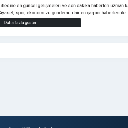
itlesine en güncel gelişmeleri ve son dakika haberleri uzman 
. Siyaset, spor, ekonomi ve gündeme dair en çarpıcı haberleri ile
arınızda yüksek dijital görünürlük saglar ve etkili bir
PR çalışm
Daha fazla göster
nızda,
marka bilinirliğinizi, itibarınızı ve
SEO performansınızı ar
hedef kitleyle doğrudan etkileşim fırsatı yaratarak markanızda po
manlı Şekilde Artırmada Karadenizturizmgazetesi.com, un Gü
ize Ne Saglar ?